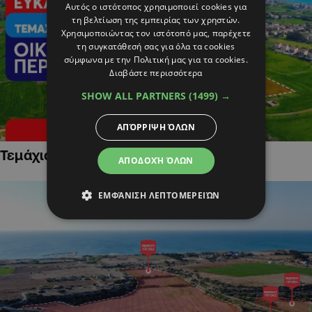
Αυτός ο ιστότοπος χρησιμοποιεί cookies για
τη βελτίωση της εμπειρίας των χρηστών.
Χρησιμοποιώντας τον ιστότοπό μας, παρέχετε
τη συγκατάθεσή σας για όλα τα cookies
σύμφωνα με την Πολιτική μας για τα cookies.
Διαβάστε περισσότερα
SHOW ALL PARTNERS
(1499) →
ΑΠΌΡΡΙΨΗ ΌΛΩΝ
Τεμάχια Γης σε Οικιστικές Περιοχές
ΑΠΟΔΟΧΉ ΌΛΩΝ
ΕΜΦΆΝΙΣΗ ΛΕΠΤΟΜΕΡΕΙΏΝ