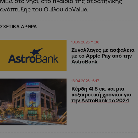
ΜΕΔ στο νησί, στο πλαίσιο της στρατηγικής
ανάπτυξης του Ομίλου doValue.
ΣΧΕΤΙΚΑ ΑΡΘΡΑ
13.05.2025 11:36
Συναλλαγές με ασφάλεια
με το Apple Pay από την
AstroBank
16.04.2025 16:17
Κέρδη 41.8 εκ. και μια
«εξαιρετική χρονιά» για
την AstroBank το 2024