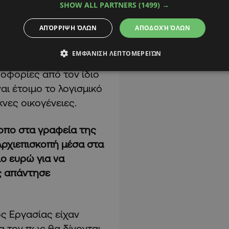
. Ολύμπιος είπε ότι
SHOW ALL PARTNERS
(1499) →
ΑΠΌΡΡΙΨΗ ΌΛΩΝ
ΑΠΟΔΟΧΉ ΌΛΩΝ
Αρχιεπίσκοπος
ΕΜΦΆΝΙΣΗ ΛΕΠΤΟΜΕΡΕΙΏΝ
δεσμευτεί ότι θα
ροφορίες από τον ίδιο
αι έτοιμο το λογισμικό
κνες οικογένειες.
σκοπο στα γραφεία της
Αρχιεπισκοπή μέσα στα
ο ευρώ για να
ας απάντησε
ς Εργασίας είχαν
α τον πως θα δίνονται