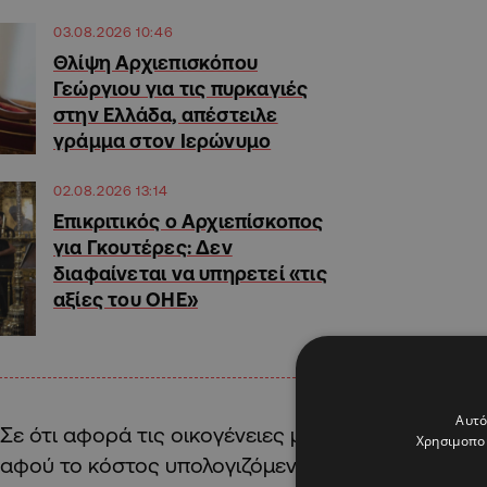
03.08.2026 10:46
Θλίψη Αρχιεπισκόπου
Γεώργιου για τις πυρκαγιές
στην Ελλάδα, απέστειλε
γράμμα στον Ιερώνυμο
02.08.2026 13:14
Επικριτικός ο Αρχιεπίσκοπος
για Γκουτέρες: Δεν
διαφαίνεται να υπηρετεί «τις
αξίες του ΟΗΕ»
Αυτό
Σε ότι αφορά τις οικογένειες με
τέσσερα παιδιά
,
Χρησιμοποι
αφού το κόστος υπολογιζόμενο από την Παγκύπ