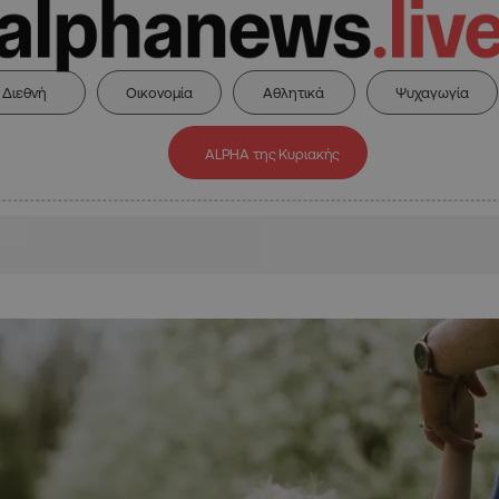
Διεθνή
Οικονομία
Αθλητικά
Ψυχαγωγία
ALPHA της Κυριακής