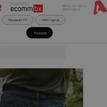
Powered by:
Μέλος του ομίλου
Alpha Cyprus
Newsauto CY
Hello Cyprus
Podcasts