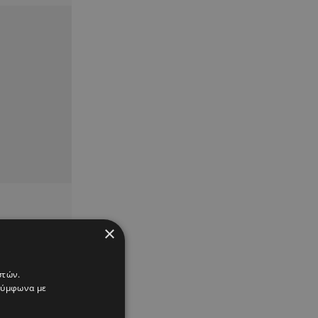
×
στών.
 σύμφωνα με