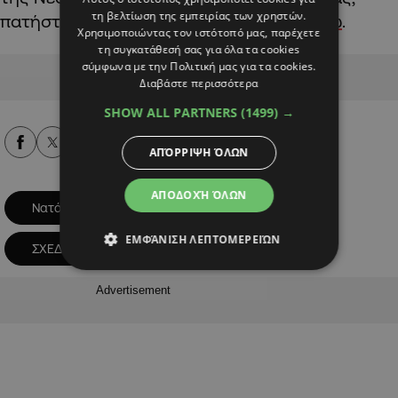
τη βελτίωση της εμπειρίας των χρηστών.
πατήστε
εδώ
. Για τον Οδηγό, πατήστε
εδώ
.
Χρησιμοποιώντας τον ιστότοπό μας, παρέχετε
τη συγκατάθεσή σας για όλα τα cookies
σύμφωνα με την Πολιτική μας για τα cookies.
Advertisement
Διαβάστε περισσότερα
SHOW ALL PARTNERS
(1499) →
Alpha Podcasts
ΑΠΌΡΡΙΨΗ ΌΛΩΝ
ΑΠΟΔΟΧΉ ΌΛΩΝ
Νατάσα Πηλείδου
ΝΕΕΣ ΕΠΙΧΕΙΡΗΣΕΙΣ
ΕΜΦΆΝΙΣΗ ΛΕΠΤΟΜΕΡΕΙΏΝ
ΣΧΕΔΙΟ ΣΤΗΡΙΞΗΣ
Advertisement