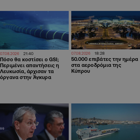
18:28
21:40
07.08.2026
07.08.2026
50.000 επιβάτες την ημέρα
Πόσο θα κοστίσει ο GSI;
στα αεροδρόμια της
Περιμένει απαντήσεις η
Κύπρου
Λευκωσία, άρχισαν τα
όργανα στην Άγκυρα