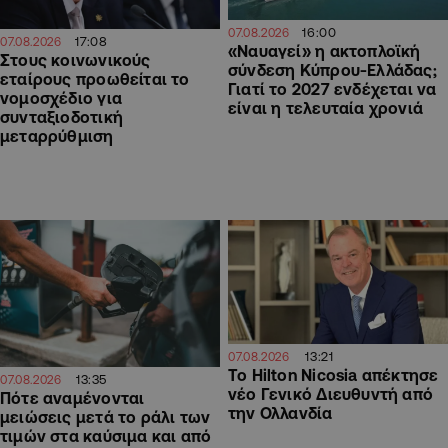
16:00
07.08.2026
17:08
07.08.2026
«Ναυαγεί» η ακτοπλοϊκή
Στους κοινωνικούς
σύνδεση Κύπρου-Ελλάδας;
εταίρους προωθείται το
Γιατί το 2027 ενδέχεται να
νομοσχέδιο για
είναι η τελευταία χρονιά
συνταξιοδοτική
μεταρρύθμιση
13:21
07.08.2026
Το Hilton Nicosia απέκτησε
13:35
07.08.2026
νέο Γενικό Διευθυντή από
Πότε αναμένονται
την Ολλανδία
μειώσεις μετά το ράλι των
τιμών στα καύσιμα και από