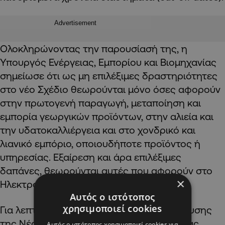
Advertisement
Ολοκληρώνοντας την παρουσίασή της, η
Υπουργός Ενέργειας, Εμπορίου και Βιομηχανίας
σημείωσε ότι ως μη επιλέξιμες δραστηριότητες
στο νέο Σχέδιο θεωρούνται μόνο όσες αφορούν
στην πρωτογενή παραγωγή, μεταποίηση και
εμπορία γεωργικών προϊόντων, στην αλιεία και
την υδατοκαλλιέργεια και στο χονδρικό και
λιανικό εμπόριο, οποιουδήποτε προϊόντος ή
υπηρεσίας. Εξαίρεση και άρα επιλέξιμες
δαπάνες, θεωρούνται αυτές που αφορούν στο
×
Ηλεκτρονικό Εμπόριο (e-Commerce).
Αυτός ο ιστότοπος
χρησιμοποιεί cookies
Για λεπτομερή παρουσίαση Σχεδίου Ενίσχυσης
της Νέας Επιχειρηματικής Δραστηριότητας,
Αυτός ο ιστότοπος χρησιμοποιεί cookies για