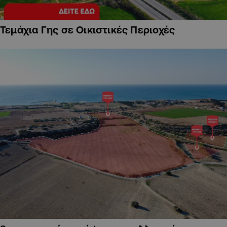
Τεμάχια Γης σε Οικιστικές Περιοχές