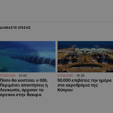
ΔΙΑΒΑΣΤΕ ΕΠΙΣΗΣ
18:28
21:40
07.08.2026
07.08.2026
50.000 επιβάτες την ημέρα
Πόσο θα κοστίσει ο GSI;
στα αεροδρόμια της
Περιμένει απαντήσεις η
Κύπρου
Λευκωσία, άρχισαν τα
όργανα στην Άγκυρα