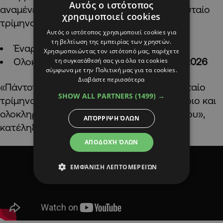
Αυτός ο ιστότοπος
αναμένεται να καταβληθούν κατά το τελευταίο
χρησιμοποιεί cookies
τρίμηνο του έτους.
Αυτός ο ιστότοπος χρησιμοποιεί cookies για
τη βελτίωση της εμπειρίας των χρηστών.
Έναρξη πληρωμών:
Οκτώβριος 2026
Χρησιμοποιώντας τον ιστότοπό μας, παρέχετε
Ολοκλήρωση πληρωμών:
Δεκέμβριος 2026
τη συγκατάθεσή σας για όλα τα cookies
σύμφωνα με την Πολιτική μας για τα cookies.
Διαβάστε περισσότερα
«Πάντοτε τα εμβάσματα γίνονται το τελευταίο
SHOW ALL PARTNERS
(1499) →
τρίμηνο του χρόνου. Ξεκινούν τον Οκτώβριο και
ολοκληρώνονται μέχρι το τέλος Δεκεμβρίου»,
ΑΠΌΡΡΙΨΗ ΌΛΩΝ
κατέληξε η κ. Ταραμίδου.
ΑΠΟΔΟΧΉ ΌΛΩΝ
ΕΜΦΆΝΙΣΗ ΛΕΠΤΟΜΕΡΕΙΏΝ