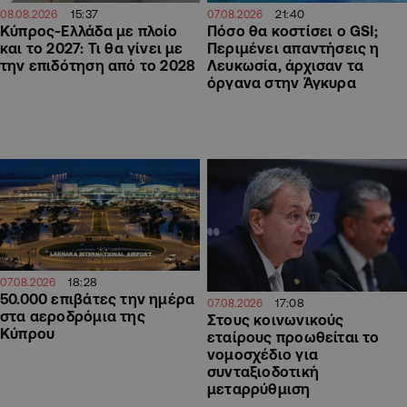
15:37
21:40
08.08.2026
07.08.2026
Κύπρος-Ελλάδα με πλοίο
Πόσο θα κοστίσει ο GSI;
και το 2027: Τι θα γίνει με
Περιμένει απαντήσεις η
την επιδότηση από το 2028
Λευκωσία, άρχισαν τα
όργανα στην Άγκυρα
18:28
07.08.2026
50.000 επιβάτες την ημέρα
17:08
07.08.2026
στα αεροδρόμια της
Στους κοινωνικούς
Κύπρου
εταίρους προωθείται το
νομοσχέδιο για
συνταξιοδοτική
μεταρρύθμιση