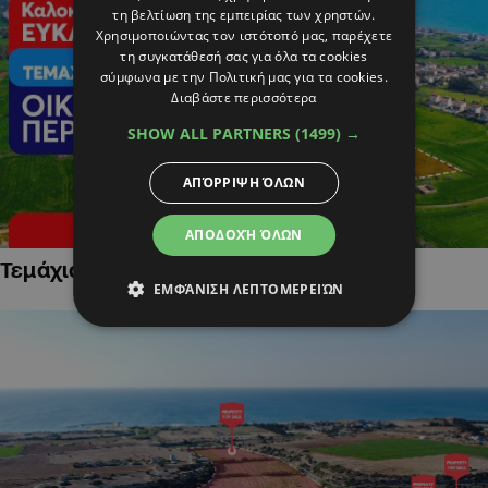
τη βελτίωση της εμπειρίας των χρηστών.
Χρησιμοποιώντας τον ιστότοπό μας, παρέχετε
τη συγκατάθεσή σας για όλα τα cookies
σύμφωνα με την Πολιτική μας για τα cookies.
Διαβάστε περισσότερα
SHOW ALL PARTNERS
(1499) →
ΑΠΌΡΡΙΨΗ ΌΛΩΝ
ΑΠΟΔΟΧΉ ΌΛΩΝ
Τεμάχια Γης σε Οικιστικές Περιοχές
ΕΜΦΆΝΙΣΗ ΛΕΠΤΟΜΕΡΕΙΏΝ