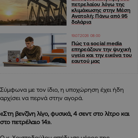
πετρελαίου λόγω της
κλιμάκωσης στην Μέση
Ανατολή: Πάνω από 95
δολάρια
19.07.2026 08:00
Πώς τα social media
επηρεάζουν την ψυχική
υγεία και την εικόνα του
εαυτού μας
Σύμφωνα με τον ίδιο, η υποχώρηση έχει ήδη
αρχίσει να περνά στην αγορά.
«Στη βενζίνη λίγο, φυσικά, 4 σεντ στο λίτρο και
στο πετρέλαιο 14».
Ο κ. Χριστοδούλου απέδωσε μέρος της