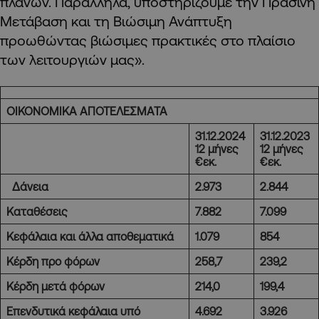
πλάνων. Παράλληλα, υποστηρίζουμε την Πράσινη
Μετάβαση και τη Βιώσιμη Ανάπτυξη
προωθώντας βιώσιμες πρακτικές στο πλαίσιο
των λειτουργιών μας».
OIKONOMIKA A
ΠΟΤΕΛΕΣΜΑΤΑ
3
1
.
12
.202
4
3
1
.
12
.202
3
12
μήνες
12
μήνες
€
εκ
.
€
εκ
.
Δάνεια
2.973
2.844
Καταθέσεις
7.882
7.099
Κεφάλαια και άλλα αποθεματικά
1.079
854
Κ
έρδη προ φόρων
258,7
239,2
Κ
έρδη μετά φόρων
214,0
199,4
Επενδυτικά κεφάλαια υπό
4.692
3.926