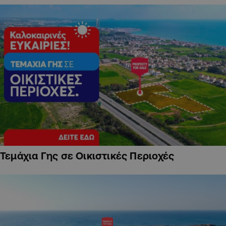
Τεμάχια Γης σε Οικιστικές Περιοχές