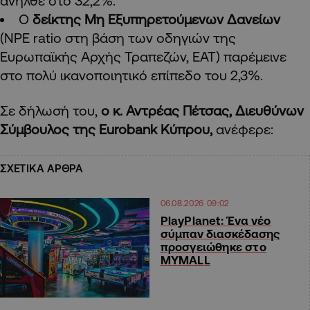
ανήλθε στο 32,2%.
Ο
δείκτης Μη Εξυπηρετούμενων Δανείων
(NPE ratio στη βάση των οδηγιών της
Ευρωπαϊκής Αρχής Τραπεζών, ΕΑΤ) παρέμεινε
στο πολύ ικανοποιητικό επίπεδο του 2,3%.
Σε δήλωσή του,
ο κ. Αντρέας Πέτσας, Διευθύνων
Σύμβουλος της
Eurobank
Κύπρου,
ανέφερε:
ΣΧΕΤΙΚΑ ΑΡΘΡΑ
06.08.2026 09:02
PlayPlanet: Ένα νέο
σύμπαν διασκέδασης
προσγειώθηκε στο
MYMALL