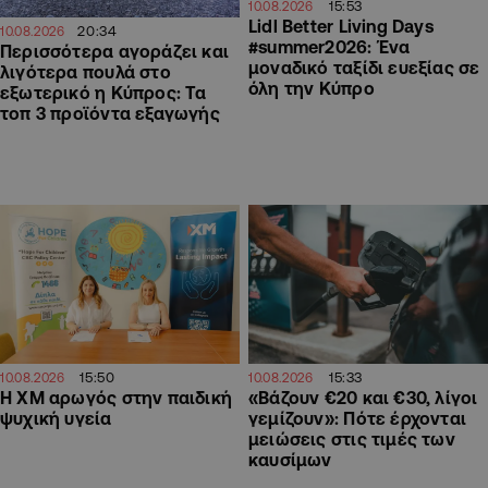
15:53
10.08.2026
Lidl Better Living Days
20:34
10.08.2026
#summer2026: Ένα
Περισσότερα αγοράζει και
μοναδικό ταξίδι ευεξίας σε
λιγότερα πουλά στο
όλη την Κύπρο
εξωτερικό η Κύπρος: Τα
τοπ 3 προϊόντα εξαγωγής
15:50
15:33
10.08.2026
10.08.2026
Η XM αρωγός στην παιδική
«Βάζουν €20 και €30, λίγοι
ψυχική υγεία
γεμίζουν»: Πότε έρχονται
μειώσεις στις τιμές των
καυσίμων