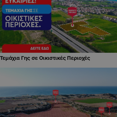
Τεμάχια Γης σε Οικιστικές Περιοχές