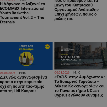
Ιδού ο Πρόεδρος και τα
Η Λάρνακα φιλοξενεί το
μέλη του Κυπριακού
ECOMMBX International
Οργανισμού Ανάπτυξης
Youth Basketball
Επιχειρήσεων, ποιος ο
Tournament Vol. 2 – The
ρόλος του
Eternals
14:10
06.08.2026
14:15
06.08.2026
«Ταξίδι στην Αμμόχωστο» :
Διεθνώς αναγνωρισμένα
Το Εσπερινό Γυμνάσιο –
κρασιά στην κορυφαία
Λύκειο Κοκκινοχωρίων και
σχέση ποιότητας-τιμής
το Πανεπιστήμιο UCLan
από τη Lidl Κύπρου
Cyprus ενώνουν δυνάμεις