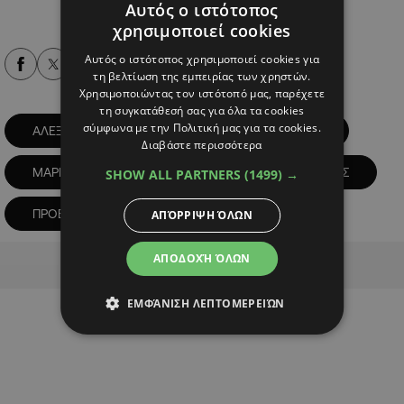
Αυτός ο ιστότοπος
χρησιμοποιεί cookies
Αυτός ο ιστότοπος χρησιμοποιεί cookies για
Alpha Podcasts
τη βελτίωση της εμπειρίας των χρηστών.
Χρησιμοποιώντας τον ιστότοπό μας, παρέχετε
τη συγκατάθεσή σας για όλα τα cookies
σύμφωνα με την Πολιτική μας για τα cookies.
ΑΛΕΞΗΣ ΒΑΦΕΑΔΗΣ
ΛΙΜΑΝΙ ΛΑΡΝΑΚΑΣ
Διαβάστε περισσότερα
ΜΑΡΙΝΑ ΛΑΡΝΑΚΑΣ
ΝΙΚΟΣ ΧΡΙΣΤΟΔΟΥΛΙΔΗΣ
SHOW ALL PARTNERS
(1499) →
ΠΡΟΕΔΡΙΚΟ
ΥΠΟΥΡΓΟΣ ΜΕΤΑΦΟΡΩΝ
ΑΠΌΡΡΙΨΗ ΌΛΩΝ
Advertisement
ΑΠΟΔΟΧΉ ΌΛΩΝ
ΕΜΦΆΝΙΣΗ ΛΕΠΤΟΜΕΡΕΙΏΝ