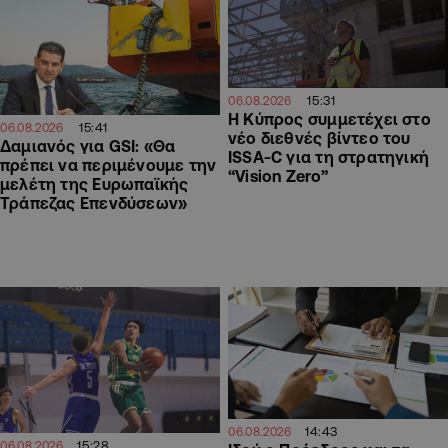
15:31
06.08.2026
Η Κύπρος συμμετέχει στο
15:41
06.08.2026
νέο διεθνές βίντεο του
Δαμιανός για GSI: «Θα
ISSA-C για τη στρατηγική
πρέπει να περιμένουμε την
“Vision Zero”
μελέτη της Ευρωπαϊκής
Τράπεζας Επενδύσεων»
14:43
06.08.2026
15:28
06.08.2026