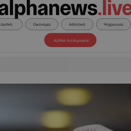
Διεθνή
Οικονομία
Αθλητικά
Ψυχαγωγία
ALPHA της Κυριακής