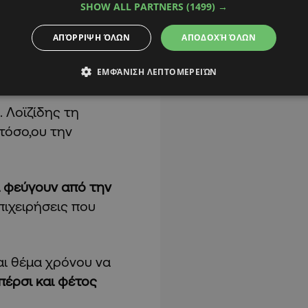
SHOW ALL PARTNERS
(1499) →
εγάλο βαθμό από το
ΑΠΌΡΡΙΨΗ ΌΛΩΝ
ΑΠΟΔΟΧΉ ΌΛΩΝ
λλάδα
, τη
Γερμανία
,
ΕΜΦΆΝΙΣΗ ΛΕΠΤΟΜΕΡΕΙΏΝ
κ. Λοϊζίδης τη
τόσο,ου την
ι φεύγουν από την
πιχειρήσεις που
αι θέμα χρόνου να
πέρσι και φέτος