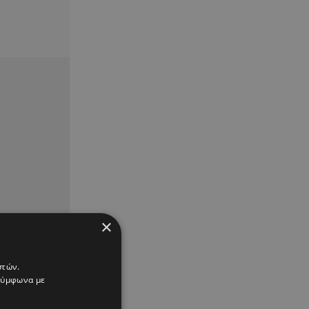
×
στών.
 σύμφωνα με