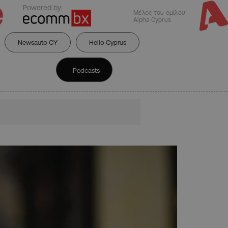
Powered by:
Μέλος του ομίλου
Alpha Cyprus
Newsauto CY
Hello Cyprus
Podcasts