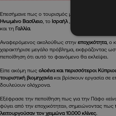
Επεσήμανε πως ο τουρισμός μας εξαρτάται σε μ
Ηνωμένο Βασίλειο
, το
Ισραήλ
, την
Πολωνία
, την
Ε
και τη
Γαλλία
.
Αναφερόμενος ακολούθως στην
εποχικότητα
, ο 
χαρακτήρισε μεγάλο πρόβλημα, εκφράζοντας ωσ
πεποίθηση ότι αυτό το φαινόμενο θα εκλείψει.
Είπε ακόμη πως
ολοένα και περισσότεροι Κύπριο
τουριστική βιομηχανία
και βρίσκουν εργασία σε ε
δουλεύουν ολόχρονα.
Εξέφρασε την πεποίθηση πως για την Πάφο «είν
φύγει από την εποχικότητα», σημειώνοντας πως
λειτουργούσαν τον χειμώνα 10.000 κλίνες.