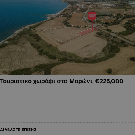
Τουριστικό χωράφι στο Μαρώνι, €225,000
ΔΙΑΒΑΣΤΕ ΕΠΙΣΗΣ