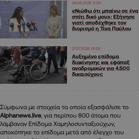
06.08.2026 11:53
«Νιώθω ότι μπαίνω σε ένα
σπίτι δικό μου»: Εξήγησε
γιατί αποδέχθηκε τον
διορισμό η Τίνα Παύλου
27.07.2026 13:03
Αυξημένο επίδομα
διακίνησης και εφάπαξ
αναδρομικών για 4.500
δικαιούχους
Σύμφωνα με στοιχεία τα οποία εξασφάλισε το
Alphanews
.
live
, για περίπου 800 άτομα που
λάμβαναν Επίδομα Χαμηλοσυνταξιούχων,
αποκόπηκε το επίδομα μετά από έλεγχο του