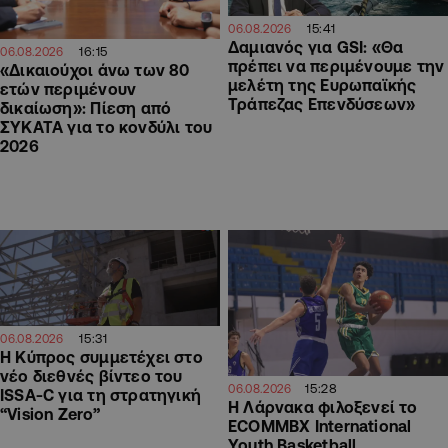
15:41
06.08.2026
Δαμιανός για GSI: «Θα
16:15
06.08.2026
πρέπει να περιμένουμε την
«Δικαιούχοι άνω των 80
μελέτη της Ευρωπαϊκής
ετών περιμένουν
Τράπεζας Επενδύσεων»
δικαίωση»: Πίεση από
ΣΥΚΑΤΑ για το κονδύλι του
2026
15:31
06.08.2026
Η Κύπρος συμμετέχει στο
νέο διεθνές βίντεο του
15:28
06.08.2026
ISSA-C για τη στρατηγική
Η Λάρνακα φιλοξενεί το
“Vision Zero”
ECOMMBX International
Youth Basketball