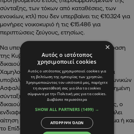
σύνταξης, των τόκων από καταθέσεις, των
ενοικίων, κτλ) που δεν υπερβαίνει τις €10.324 για
μονήρες νοικοκυριό ή τις €15.486 για
περιπτώσεις ζεύγους, ετησίως.
×
Να υπενθυμίσουμε πως με βάση την απόφαση
Αυτός ο ιστότοπος
της Κυβέρνησης, για να καταστεί κάποιος
χρησιμοποιεί cookies
δικαιούχος του Επιδόματος
Χαμηλοσυνταξιούχου, θα πρέπει πρώτα να
Αυτός ο ιστότοπος χρησιμοποιεί cookies για
τη βελτίωση της εμπειρίας των χρηστών.
υποβάλλει αρχικά αίτηση στο Ταμείο Κοινωνικών
Χρησιμοποιώντας τον ιστότοπό μας, παρέχετε
Ασφαλίσεων για να λαμβάνει τη θεσμοθετημένη
τη συγκατάθεσή σας για όλα τα cookies
σύμφωνα με την Πολιτική μας για τα cookies.
σύνταξη. Ακολούθως, εφόσον καταστεί
Διαβάστε περισσότερα
δικαιούχος της θεσμοθετημένης σύνταξης, ο
SHOW ALL PARTNERS
(1499) →
ενδιαφερόμενος πολίτης μπορεί να υποβάλει
αίτηση για το Ελάχιστο Εγγυημένο Εισόδημα ή και
ΑΠΌΡΡΙΨΗ ΌΛΩΝ
το Επίδομα Χαμηλοσυνταξιούχου.