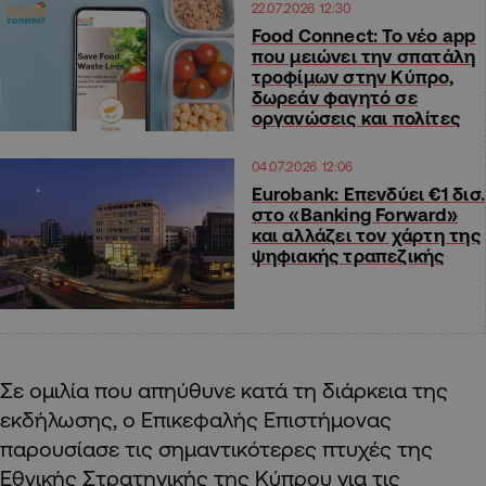
22.07.2026 12:30
Food Connect: Το νέο app
που μειώνει την σπατάλη
τροφίμων στην Κύπρο,
δωρεάν φαγητό σε
οργανώσεις και πολίτες
04.07.2026 12:06
Eurobank: Επενδύει €1 δισ.
στο «Banking Forward»
και αλλάζει τον χάρτη της
ψηφιακής τραπεζικής
Σε ομιλία που απηύθυνε κατά τη διάρκεια της
εκδήλωσης, ο Επικεφαλής Επιστήμονας
παρουσίασε τις σημαντικότερες πτυχές της
Εθνικής Στρατηγικής της Κύπρου για τις