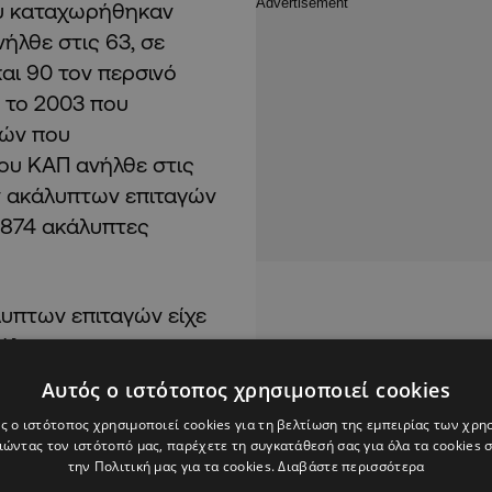
ου καταχωρήθηκαν
ήλθε στις 63, σε
αι 90 τον περσινό
ό το 2003 που
γών που
ου ΚΑΠ ανήλθε στις
ων ακάλυπτων επιταγών
 874 ακάλυπτες
λυπτων επιταγών είχε
κάλυπτες
ΚΤ, στον προκαταρκτικό
Αυτός ο ιστότοπος χρησιμοποιεί cookies
 του 2017 συνολικά
ς ο ιστότοπος χρησιμοποιεί cookies για τη βελτίωση της εμπειρίας των χρη
ρόσωπα και 13 νομικά
ώντας τον ιστότοπό μας, παρέχετε τη συγκατάθεσή σας για όλα τα cookies
ο 2003 που υπάρχουν
την Πολιτική μας για τα cookies.
Διαβάστε περισσότερα