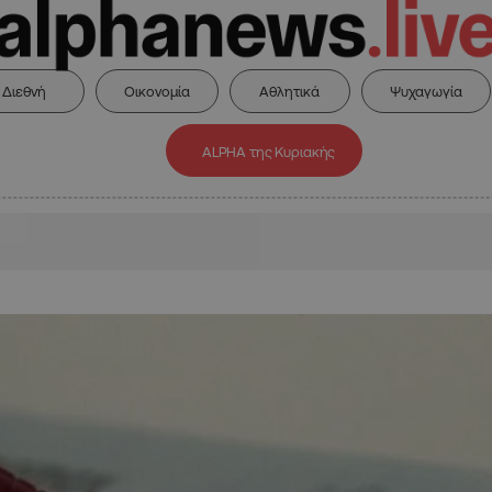
Διεθνή
Οικονομία
Αθλητικά
Ψυχαγωγία
ALPHA της Κυριακής