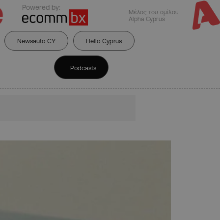
Powered by:
Μέλος του ομίλου
Alpha Cyprus
Newsauto CY
Hello Cyprus
Podcasts