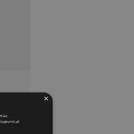
×
στών.
 σύμφωνα με