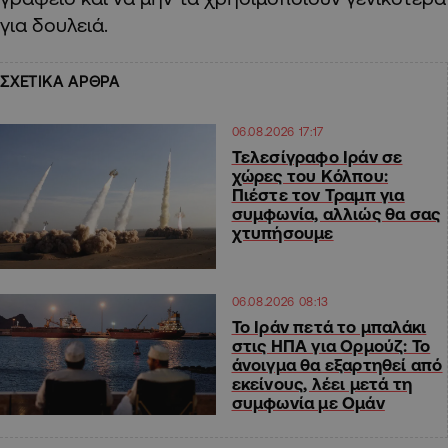
για δουλειά.
ΣΧΕΤΙΚΑ ΑΡΘΡΑ
06.08.2026 17:17
Τελεσίγραφο Ιράν σε
χώρες του Κόλπου:
Πιέστε τον Τραμπ για
συμφωνία, αλλιώς θα σας
χτυπήσουμε
06.08.2026 08:13
Το Ιράν πετά το μπαλάκι
στις ΗΠΑ για Ορμούζ: Το
άνοιγμα θα εξαρτηθεί από
εκείνους, λέει μετά τη
συμφωνία με Ομάν