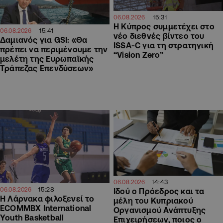
15:31
06.08.2026
Η Κύπρος συμμετέχει στο
15:41
06.08.2026
νέο διεθνές βίντεο του
Δαμιανός για GSI: «Θα
ISSA-C για τη στρατηγική
πρέπει να περιμένουμε την
“Vision Zero”
μελέτη της Ευρωπαϊκής
Τράπεζας Επενδύσεων»
14:43
06.08.2026
15:28
06.08.2026
Ιδού ο Πρόεδρος και τα
Η Λάρνακα φιλοξενεί το
μέλη του Κυπριακού
ECOMMBX International
Οργανισμού Ανάπτυξης
Youth Basketball
Επιχειρήσεων, ποιος ο