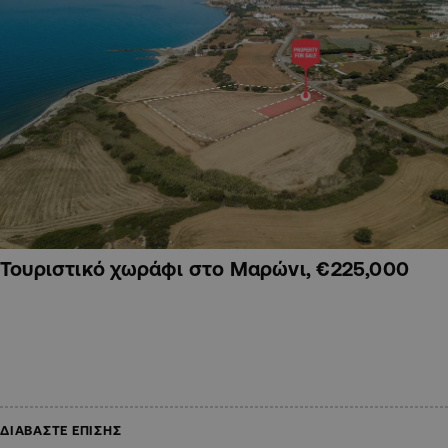
Τουριστικό χωράφι στο Μαρώνι, €225,000
ΔΙΑΒΑΣΤΕ ΕΠΙΣΗΣ