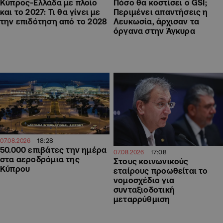
Κύπρος-Ελλάδα με πλοίο
Πόσο θα κοστίσει ο GSI;
και το 2027: Τι θα γίνει με
Περιμένει απαντήσεις η
την επιδότηση από το 2028
Λευκωσία, άρχισαν τα
όργανα στην Άγκυρα
18:28
07.08.2026
50.000 επιβάτες την ημέρα
17:08
07.08.2026
στα αεροδρόμια της
Στους κοινωνικούς
Κύπρου
εταίρους προωθείται το
νομοσχέδιο για
συνταξιοδοτική
μεταρρύθμιση