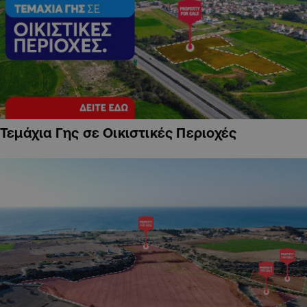
Τεμάχια Γης σε Οικιστικές Περιοχές