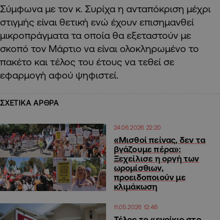
Σύμφωνα με τον κ. Συρίχα η ανταπόκριση μέχρι
στιγμής είναι θετική ενώ έχουν επισημανθεί
μικροπράγματα τα οποία θα εξεταστούν με
σκοπό τον Μάρτιο να είναι ολοκληρωμένο το
πακέτο και τέλος του έτους να τεθεί σε
εφαρμογή αφού ψηφιστεί.
ΣΧΕΤΙΚΑ ΑΡΘΡΑ
24.06.2026 22:20
«Μισθοί πείνας, δεν τα
βγάζουμε πέρα»:
Ξεχείλισε η οργή των
ωρομίσθιων,
προειδοποιούν με
κλιμάκωση
11.05.2026 12:46
Τέλος το «ενοίκιο στο