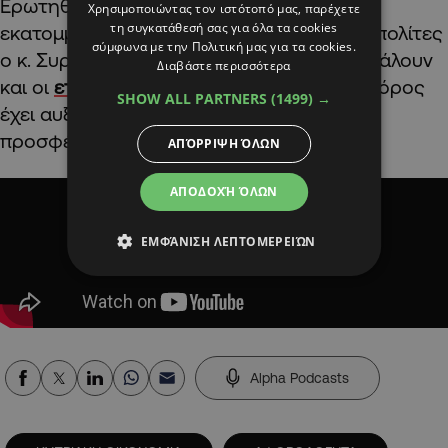
Ερωτηθείς, που θα βρει το κράτος τα 150
Χρησιμοποιώντας τον ιστότοπό μας, παρέχετε
τη συγκατάθεσή σας για όλα τα cookies
εκατομμύρια για να τα δώσει πίσω στους πολίτες
σύμφωνα με την Πολιτική μας για τα cookies.
ο κ. Συρίχας ανέφερε ότι σε αυτό θα συμβάλουν
Διαβάστε περισσότερα
και οι
εταιρικοί φόροι
αφού ο εταιρικός φόρος
SHOW ALL PARTNERS
(1499) →
έχει αυξηθεί από το 12,5% στο 15% και θα
προσφέρει έσοδα.
ΑΠΌΡΡΙΨΗ ΌΛΩΝ
ΑΠΟΔΟΧΉ ΌΛΩΝ
ΕΜΦΆΝΙΣΗ ΛΕΠΤΟΜΕΡΕΙΏΝ
Alpha Podcasts