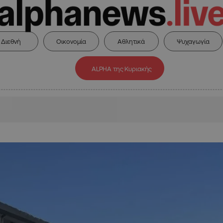
Διεθνή
Οικονομία
Αθλητικά
Ψυχαγωγία
ALPHA της Κυριακής