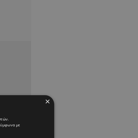
×
στών.
 σύμφωνα με