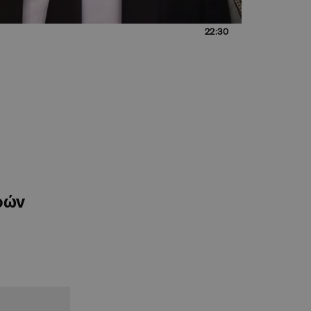
22:30
ρών