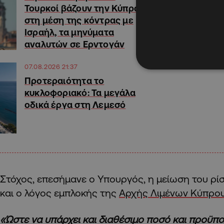
Τουρκοί βάζουν την Κύπρο
στη μέση της κόντρας με
Ισραήλ, τα μηνύματα
αναλυτών σε Ερντογάν
07.08.2026 21:37
Προτεραιότητα το
κυκλοφοριακό: Τα μεγάλα
οδικά έργα στη Λεμεσό
Στόχος, επεσήμανε ο Υπουργός, η μείωση του ρίσ
και ο λόγος εμπλοκής της
Αρχής Λιμένων Κύπρο
«Ώστε να υπάρχει και διαθέσιμο ποσό και προϋπ