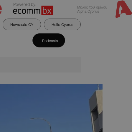
Powered by:
Μέλος του ομίλου
Alpha Cyprus
Newsauto CY
Hello Cyprus
Podcasts