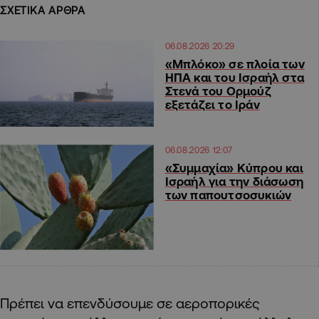
ΣΧΕΤΙΚΑ ΑΡΘΡΑ
06.08.2026 20:29
«Μπλόκο» σε πλοία των
ΗΠΑ και του Ισραήλ στα
Στενά του Ορμούζ
εξετάζει το Ιράν
06.08.2026 12:07
«Συμμαχία» Κύπρου και
Ισραήλ για την διάσωση
των παπουτσοσυκιών
Πρέπει να επενδύσουμε σε αεροπορικές