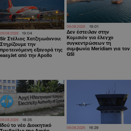
19:01
06.08.2026
Δεν έστειλαν στην
19:04
06.08.2026
Κομισιόν για έλεγχο
Sir Στέλιος Χατζηιωάννου:
συγκεντρώσεων τη
Στηρίζουμε την
συμφωνία Meridiam για τον
προτεινόμενη εξαγορά της
GSI
easyJet από την Apollo
18:35
06.08.2026
Ιδού το νέο Διοικητικό
16:29
06.08.2026
Συμβούλιο της Αρχής