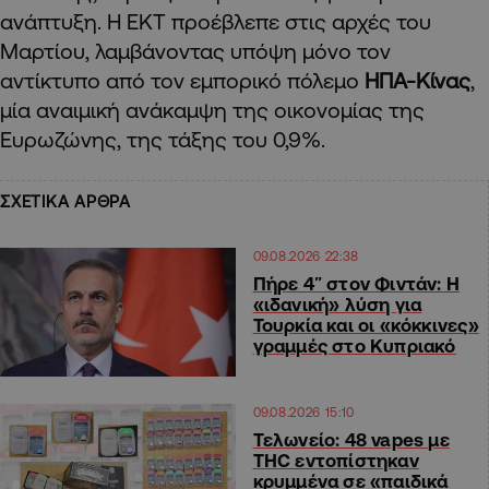
ανάπτυξη. H EKT προέβλεπε στις αρχές του
Μαρτίου, λαμβάνοντας υπόψη μόνο τον
αντίκτυπο από τον εμπορικό πόλεμο
ΗΠΑ-Κίνας
,
μία αναιμική ανάκαμψη της οικονομίας της
Ευρωζώνης, της τάξης του 0,9%.
ΣΧΕΤΙΚΑ ΑΡΘΡΑ
09.08.2026 22:38
Πήρε 4″ στον Φιντάν: Η
«ιδανική» λύση για
Τουρκία και οι «κόκκινες»
γραμμές στο Κυπριακό
09.08.2026 15:10
Τελωνείο: 48 vapes με
THC εντοπίστηκαν
κρυμμένα σε «παιδικά