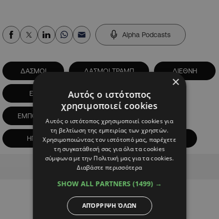
Alpha Podcasts
ΔΑΣΜΟΙ
ΔΑΣΜΟΙ ΤΡΑΜΠ
ΔΙΕΘΝΗ
×
Αυτός ο ιστότοπος
ΕΕ
ΕΚΤ
χρησιμοποιεί cookies
ΕΜΠΟΡΙΚΟΣ ΠΟΛΕΜΟΣ
ΕΠΙΤΟΚΙΑ
Αυτός ο ιστότοπος χρησιμοποιεί cookies για
τη βελτίωση της εμπειρίας των χρηστών.
ΗΠΑ
ΚΟΣΜΟΣ
ΤΡΑΜΠ
Χρησιμοποιώντας τον ιστότοπό μας, παρέχετε
τη συγκατάθεσή σας για όλα τα cookies
σύμφωνα με την Πολιτική μας για τα cookies.
Advertisement
Διαβάστε περισσότερα
SHOW ALL PARTNERS
(1499) →
ΑΠΌΡΡΙΨΗ ΌΛΩΝ