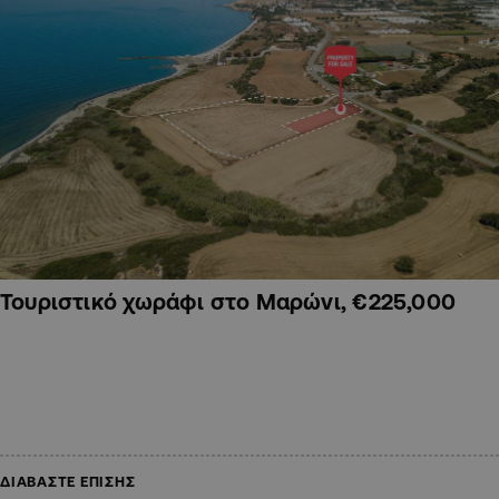
Τουριστικό χωράφι στο Μαρώνι, €225,000
ΔΙΑΒΑΣΤΕ ΕΠΙΣΗΣ