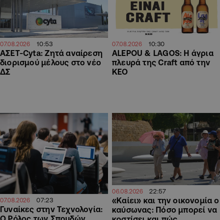
10:30
10:53
07.08.2026
07.08.2026
ALEPOU & LAGOS: Η άγρια
ΑΣΕΤ-Cyta: Ζητά αναίρεση
πλευρά της Craft από την
διορισμού μέλους στο νέο
ΚΕΟ
ΔΣ
22:57
06.08.2026
«Καίει» και την οικονομία ο
07:23
07.08.2026
Γυναίκες στην Τεχνολογία:
καύσωνας: Πόσο μπορεί να
Ο Ρόλος των Σπουδών
κοστίσει και πώς