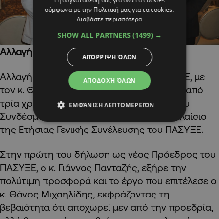
τη συγκατάθεσή σας για όλα τα cookies
σύμφωνα με την Πολιτική μας για τα cookies.
Διαβάστε περισσότερα
SHOW ALL PARTNERS
(1499) →
Αλλαγή σκυτάλης
ΑΠΌΡΡΙΨΗ ΌΛΩΝ
Αλλαγή σκυτάλης στην ηγεσία του ΠΑΣΥΞΕ, με
ΑΠΟΔΟΧΉ ΌΛΩΝ
τον κ. Θάνο Μιχαηλίδη να παραδίδει μετά από
τρία χρόνια προσφοράς την Προεδρία του
ΕΜΦΆΝΙΣΗ ΛΕΠΤΟΜΕΡΕΙΏΝ
Συνδέσμου στον κ. Γιάννο Πανταζή στο πλαίσιο
της Ετήσιας Γενικής Συνέλευσης του ΠΑΣΥΞΕ.
Στην πρώτη του δήλωση ως νέος Πρόεδρος του
ΠΑΣΥΞΕ, ο κ. Γιάννος Πανταζής, εξήρε την
πολύτιμη προσφορά και το έργο που επιτέλεσε ο
κ. Θάνος Μιχαηλίδης, εκφράζοντας τη
βεβαιότητα ότι αποχωρεί μεν από την προεδρία,