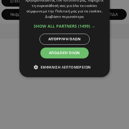
Χρησιμοποιώντας τον ιστότοπό μας, παρέχετε
ΕΠΙΧΕΙΡΗΜΑΤΙΚΑ ΝΕΑ
τη συγκατάθεσή σας για όλα τα cookies
σύμφωνα με την Πολιτική μας για τα cookies.
Νεφρολογικό Κέντρο Νεφροντίδα
ΝΕΦΡΟΝΤΙΔΑ
Διαβάστε περισσότερα
SHOW ALL PARTNERS
(1499) →
Advertisement
ΑΠΌΡΡΙΨΗ ΌΛΩΝ
ΑΠΟΔΟΧΉ ΌΛΩΝ
ΕΜΦΆΝΙΣΗ ΛΕΠΤΟΜΕΡΕΙΏΝ