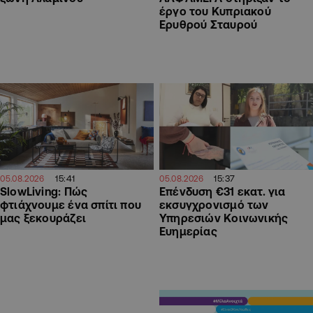
έργο του Κυπριακού
Ερυθρού Σταυρού
15:41
15:37
05.08.2026
05.08.2026
SlowLiving: Πώς
Επένδυση €31 εκατ. για
φτιάχνουμε ένα σπίτι που
εκσυγχρονισμό των
μας ξεκουράζει
Υπηρεσιών Κοινωνικής
Ευημερίας