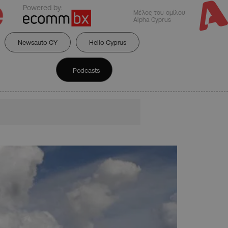
Powered by:
Μέλος του ομίλου
Alpha Cyprus
Newsauto CY
Hello Cyprus
Podcasts