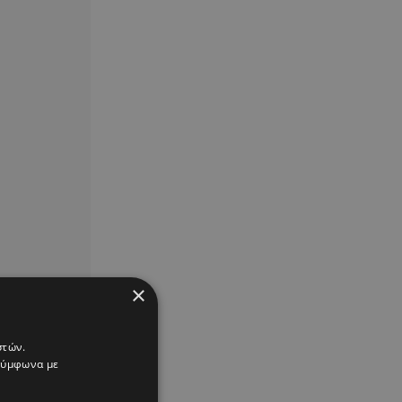
×
στών.
 σύμφωνα με