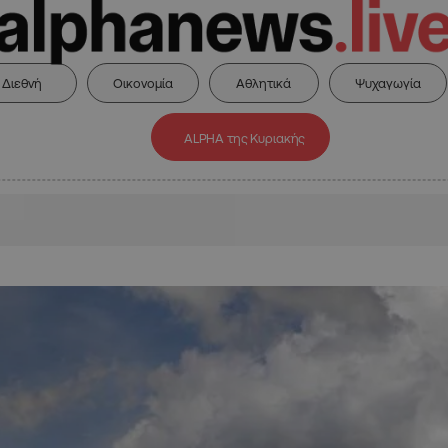
Διεθνή
Οικονομία
Αθλητικά
Ψυχαγωγία
ALPHA της Κυριακής