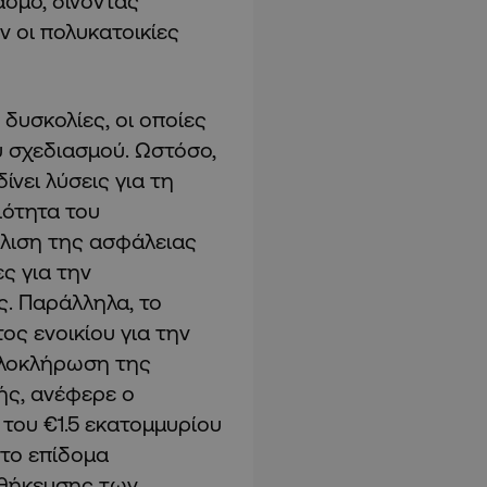
ασμό, δίνοντας
 οι πολυκατοικίες
δυσκολίες, οι οποίες
 σχεδιασμού. Ωστόσο,
νει λύσεις για τη
ιότητα του
άλιση της ασφάλειας
ς για την
ς. Παράλληλα, το
ς ενοικίου για την
ολοκλήρωση της
ής, ανέφερε ο
του €1.5 εκατομμυρίου
 το επίδομα
οθήκευσης των