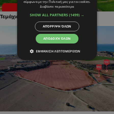
σύμφωνα με την Πολιτική μας για τα cookies.
Διαβάστε περισσότερα
SHOW ALL PARTNERS
(1499) →
Τεμάχια Γης σε Οικιστικές Περιοχές
ΑΠΌΡΡΙΨΗ ΌΛΩΝ
ΑΠΟΔΟΧΉ ΌΛΩΝ
ΕΜΦΆΝΙΣΗ ΛΕΠΤΟΜΕΡΕΙΏΝ