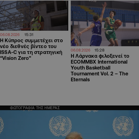
15:31
06.08.2026
Η Κύπρος συμμετέχει στο
νέο διεθνές βίντεο του
15:28
06.08.2026
ISSA-C για τη στρατηγική
Η Λάρνακα φιλοξενεί το
“Vision Zero”
ECOMMBX International
Youth Basketball
Tournament Vol. 2 – The
Eternals
ΦΩΤΟΓΡΑΦΙΑ ΤΗΣ ΗΜΕΡΑΣ