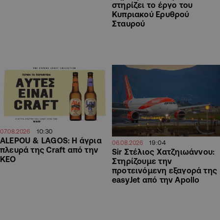
στηρίζει το έργο του
Κυπριακού Ερυθρού
Σταυρού
10:30
07.08.2026
ALEPOU & LAGOS: Η άγρια
19:04
06.08.2026
πλευρά της Craft από την
Sir Στέλιος Χατζηιωάννου:
ΚΕΟ
Στηρίζουμε την
προτεινόμενη εξαγορά της
easyJet από την Apollo