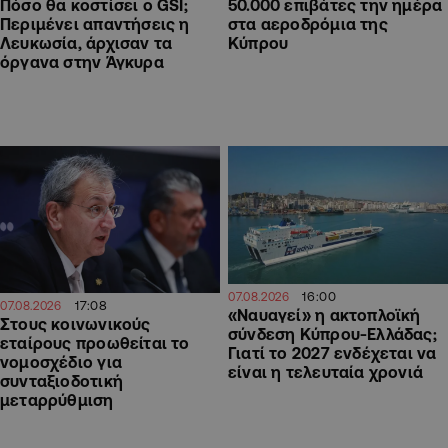
50.000 επιβάτες την ημέρα
Πόσο θα κοστίσει ο GSI;
στα αεροδρόμια της
Περιμένει απαντήσεις η
Κύπρου
Λευκωσία, άρχισαν τα
όργανα στην Άγκυρα
16:00
07.08.2026
17:08
07.08.2026
«Ναυαγεί» η ακτοπλοϊκή
Στους κοινωνικούς
σύνδεση Κύπρου-Ελλάδας;
εταίρους προωθείται το
Γιατί το 2027 ενδέχεται να
νομοσχέδιο για
είναι η τελευταία χρονιά
συνταξιοδοτική
μεταρρύθμιση