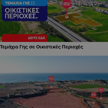
Τεμάχια Γης σε Οικιστικές Περιοχές