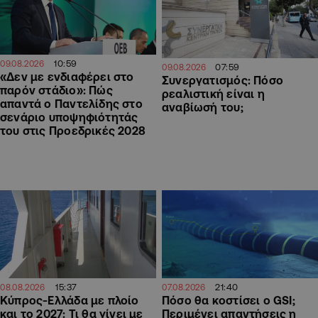
10:59
09.08.2026
07:59
09.08.2026
«Δεν με ενδιαφέρει στο
Συνεργατισμός: Πόσο
παρόν στάδιο»: Πώς
ρεαλιστική είναι η
απαντά ο Παντελίδης στο
αναβίωσή του;
σενάριο υποψηφιότητάς
του στις Προεδρικές 2028
15:37
21:40
08.08.2026
07.08.2026
Κύπρος-Ελλάδα με πλοίο
Πόσο θα κοστίσει ο GSI;
και το 2027: Τι θα γίνει με
Περιμένει απαντήσεις η