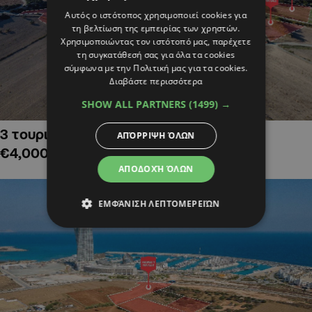
Αυτός ο ιστότοπος χρησιμοποιεί cookies για
τη βελτίωση της εμπειρίας των χρηστών.
Χρησιμοποιώντας τον ιστότοπό μας, παρέχετε
τη συγκατάθεσή σας για όλα τα cookies
σύμφωνα με την Πολιτική μας για τα cookies.
Διαβάστε περισσότερα
SHOW ALL PARTNERS
(1499) →
3 τουριστικά χωράφια στην Αλαμινό,
ΑΠΌΡΡΙΨΗ ΌΛΩΝ
€4,000,000
ΑΠΟΔΟΧΉ ΌΛΩΝ
ΕΜΦΆΝΙΣΗ ΛΕΠΤΟΜΕΡΕΙΏΝ