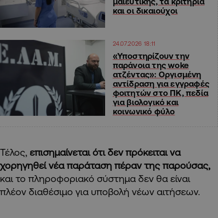
μαιευτικής, τα κριτήρια
και οι δικαιούχοι
24.07.2026 18:11
«Υποστηρίζουν την
παράνοια της woke
ατζέντας»: Οργισμένη
αντίδραση για εγγραφές
φοιτητών στο ΠΚ, πεδία
για βιολογικό και
κοινωνικό φύλο
Τέλος,
επισημαίνεται ότι δεν πρόκειται να
χορηγηθεί νέα παράταση πέραν της παρούσας,
και το πληροφοριακό σύστημα δεν θα είναι
πλέον διαθέσιμο για υποβολή νέων αιτήσεων.