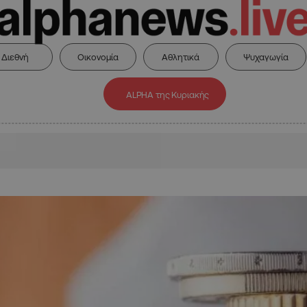
Διεθνή
Οικονομία
Αθλητικά
Ψυχαγωγία
ALPHA της Κυριακής