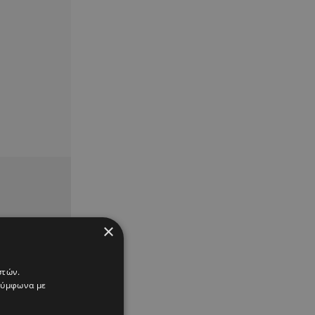
×
στών.
 σύμφωνα με