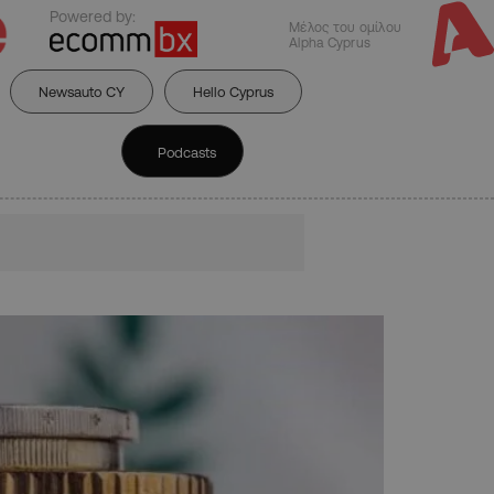
Powered by:
Μέλος του ομίλου
Alpha Cyprus
Newsauto CY
Hello Cyprus
Podcasts