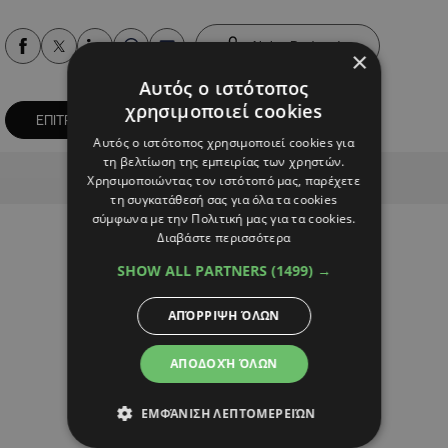
Alpha Podcasts
×
Αυτός ο ιστότοπος
χρησιμοποιεί cookies
ΕΠΙΤΡΟΠΗ ΚΕΦΑΛΑΙΑΓΟΡΑΣ
ΠΤΔ
Αυτός ο ιστότοπος χρησιμοποιεί cookies για
τη βελτίωση της εμπειρίας των χρηστών.
Advertisement
Χρησιμοποιώντας τον ιστότοπό μας, παρέχετε
τη συγκατάθεσή σας για όλα τα cookies
σύμφωνα με την Πολιτική μας για τα cookies.
Διαβάστε περισσότερα
SHOW ALL PARTNERS
(1499) →
ΑΠΌΡΡΙΨΗ ΌΛΩΝ
ΑΠΟΔΟΧΉ ΌΛΩΝ
ΕΜΦΆΝΙΣΗ ΛΕΠΤΟΜΕΡΕΙΏΝ