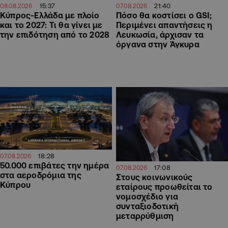
15:37
21:40
08.08.2026
07.08.2026
Κύπρος-Ελλάδα με πλοίο
Πόσο θα κοστίσει ο GSI;
και το 2027: Τι θα γίνει με
Περιμένει απαντήσεις η
την επιδότηση από το 2028
Λευκωσία, άρχισαν τα
όργανα στην Άγκυρα
18:28
07.08.2026
50.000 επιβάτες την ημέρα
17:08
07.08.2026
στα αεροδρόμια της
Στους κοινωνικούς
Κύπρου
εταίρους προωθείται το
νομοσχέδιο για
συνταξιοδοτική
μεταρρύθμιση