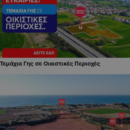
Τεμάχια Γης σε Οικιστικές Περιοχές