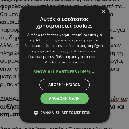
φορολογιών
, ωστόσο όπως σημείωσε, αυτό που
×
θα μπορούσε να γίνει, εφόσον οι φόροι στα
Αυτός ο ιστότοπος
καύσιμά έχουν αυτό το πρόβλημα, είτε θα
χρησιμοποιεί cookies
πάρουμε αυτούς τους φόρους αποκλειστικά για
Αυτός ο ιστότοπος χρησιμοποιεί cookies για
τις δημόσιες συγκοινωνίες, είτε θα πάρουμε
τη βελτίωση της εμπειρίας των χρηστών.
άλλους φόρους στην αρχή του ότι ο ρυπαίνων
Χρησιμοποιώντας τον ιστότοπό μας, παρέχετε
τη συγκατάθεσή σας για όλα τα cookies
πληρώνει και θα να αντικαταστήσουμε αυτή τη
σύμφωνα με την Πολιτική μας για τα cookies.
φορολογία με κάποια άλλη πράσινη φορολογία,
Διαβάστε περισσότερα
επίσης του άνθρακα. Και στα αντισταθμιστικά
SHOW ALL PARTNERS
(1499) →
μέτρα θα πρέπει επίσης να τιμωρείται ο
ρυπάινων».
ΑΠΌΡΡΙΨΗ ΌΛΩΝ
ΔΙΑΒΑΣΤΕ ΕΠΙΣΗΣ:
Πράσινη φορολογία: Αυτές τις
ΑΠΟΔΟΧΉ ΌΛΩΝ
αυξήσεις θα επιβάλουν οι Δήμοι σε σκύβαλα και
ΕΜΦΆΝΙΣΗ ΛΕΠΤΟΜΕΡΕΙΏΝ
κτηματικό φόρο
Από πλευράς Υπουργείου Οικονομικών, η κ.