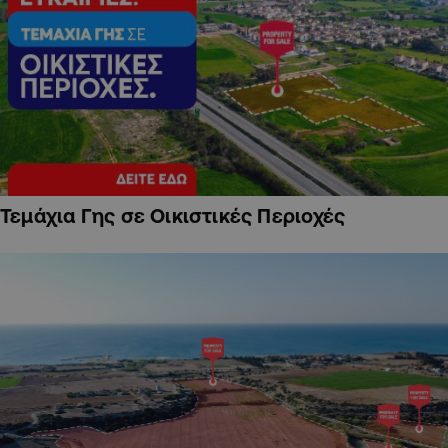
Τεμάχια Γης σε Οικιστικές Περιοχές