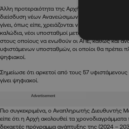
Άλλη προτεραιότητα της Αρχής, συνέχισε, είναι 
διείσδυση νέων Ανανεώσιμων Πηγών Ενέργειας (ΑΠ
γίνει, όπως είπε, χρειάζονται νέες εναέριες γραμ
καλώδια, νέοι υποσταθμοί μεταφοράς, νέοι μεγάλ
στους οποίους να ενωθούν οι ΑΠΕ, καθώς και α
υφιστάμενων υποσταθμών, οι οποίοι θα πρέπει π
ψηφιακοί.
Σημείωσε ότι αρκετοί από τους 57 υφιστάμενους
γίνει ψηφιακοί.
Advertisement
Πιο συγκεκριμένα, ο Αναπληρωτής Διευθυντής 
είπε ότι η Αρχή ακολουθεί τα χρονοδιαγράμματα 
δεκαετές πρόγραμμα ανάπτυξης της (2024 – 203