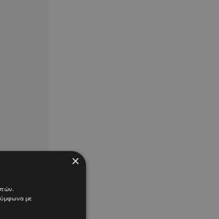
×
στών.
 σύμφωνα με