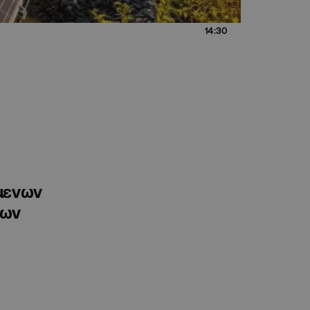
14:30
μενων
ίων