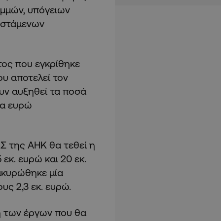
αμμών, υπόγειων
ιστάμενων
τος που εγκρίθηκε
ου αποτελεί τον
υν αυξηθεί τα ποσά
ια ευρώ
Σ της ΑΗΚ θα τεθεί η
κ. ευρώ και 20 εκ.
ακυρώθηκε μία
υς 2,3 εκ. ευρώ.
η των έργων που θα