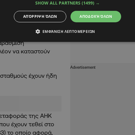
SHOW ALL PARTNERS
(1499) →
να βοηθήσει στην
Ε), κάτι που για να
ΑΠΌΡΡΙΨΗ ΌΛΩΝ
ΑΠΟΔΟΧΉ ΌΛΩΝ
μές και υπόγεια
ΕΜΦΆΝΙΣΗ ΛΕΠΤΟΜΕΡΕΙΏΝ
οι μετασχηματιστές,
ναβάθμιση
λέον να καταστούν
 σταθμούς έχουν ήδη
Μεταφοράς της ΑΗΚ
που έχουν τεθεί στο
3) το οποίο αφορά,