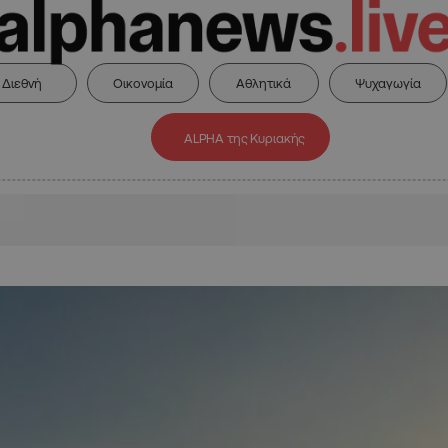
Διεθνή
Οικονομία
Αθλητικά
Ψυχαγωγία
ALPHA της Κυριακής