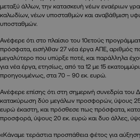
μεταξύ άλλων, την κατασκευή νέων εναέριων γρ
καλωδίων, νέων υποσταθμών και αναβάθμιση υφ
υποσταθμών.
Ανέφερε ότι στο πλαίσιο του 10ετούς προγράμμα
πρόσφατα, εισήλθαν 27 νέα έργα ΑΠΕ, αριθμός π
μεγαλύτερο που υπύρξε ποτέ, και παράλληλα έχο
για νέα έργα, ετησίως, από τα 12 με 15 εκατομμύρ
προηγουμένως, στα 70 – 90 εκ. ευρώ.
Ανέφερε επίσης ότι στη σημερινή συνεδρία του Δ
κατακύρωση δύο μεγάλων προσφορών, ύψους 25 ε
ευρώ έκαστη, και πρόσθεσε πως πρόσφατα, κατ
προσφορά, ύψους 20 εκ. ευρώ και δυο άλλες, ύψο
«Κάναμε τεράστια προσπάθεια φέτος για αύξησ