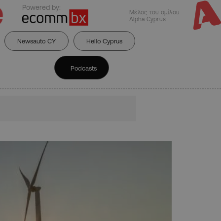
Powered by:
Μέλος του ομίλου
Alpha Cyprus
Newsauto CY
Hello Cyprus
Podcasts