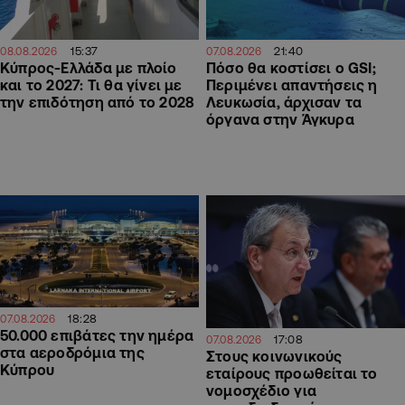
15:37
21:40
08.08.2026
07.08.2026
Κύπρος-Ελλάδα με πλοίο
Πόσο θα κοστίσει ο GSI;
και το 2027: Τι θα γίνει με
Περιμένει απαντήσεις η
την επιδότηση από το 2028
Λευκωσία, άρχισαν τα
όργανα στην Άγκυρα
18:28
07.08.2026
50.000 επιβάτες την ημέρα
17:08
07.08.2026
στα αεροδρόμια της
Στους κοινωνικούς
Κύπρου
εταίρους προωθείται το
νομοσχέδιο για