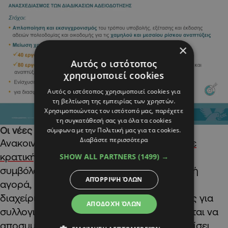
×
Αυτός ο ιστότοπος
χρησιμοποιεί cookies
Αυτός ο ιστότοπος χρησιμοποιεί cookies για
τη βελτίωση της εμπειρίας των χρηστών.
Χρησιμοποιώντας τον ιστότοπό μας, παρέχετε
τη συγκατάθεσή σας για όλα τα cookies
Οι νέες εξαγγελίες
σύμφωνα με την Πολιτική μας για τα cookies.
Διαβάστε περισσότερα
Ανακοινώθηκαν
500 προσιτές κατοικίες σε
κρατική γη
, οι οποίες θα διαχειρίζονται με
SHOW ALL PARTNERS
(1499) →
συμβόλαια και κανόνες όπως στην ιδιωτική
ΑΠΌΡΡΙΨΗ ΌΛΩΝ
αγορά, με τον ΚΟΑΓ να αναλαμβάνει τη
διαχείριση. Παράλληλα, ο νέος σχεδιασμός για
ΑΠΟΔΟΧΉ ΌΛΩΝ
συλλογική διαμονή εργαζομένων αναμένεται να
αποσυμφορήσει την αγορά και να εξαφανίσει