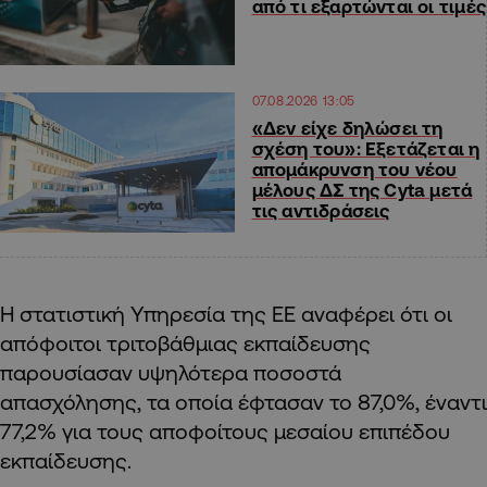
από τι εξαρτώνται οι τιμές
07.08.2026 13:05
«Δεν είχε δηλώσει τη
σχέση του»: Εξετάζεται η
απομάκρυνση του νέου
μέλους ΔΣ της Cyta μετά
τις αντιδράσεις
Η στατιστική Υπηρεσία της ΕΕ αναφέρει ότι οι
απόφοιτοι τριτοβάθμιας εκπαίδευσης
παρουσίασαν υψηλότερα ποσοστά
απασχόλησης, τα οποία έφτασαν το 87,0%, έναντι
77,2% για τους αποφοίτους μεσαίου επιπέδου
εκπαίδευσης.