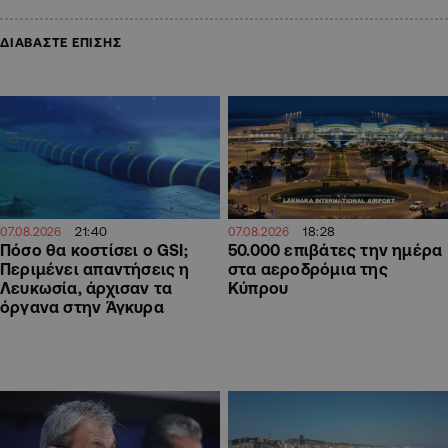
ΔΙΑΒΑΣΤΕ ΕΠΙΣΗΣ
18:28
21:40
07.08.2026
07.08.2026
50.000 επιβάτες την ημέρα
Πόσο θα κοστίσει ο GSI;
στα αεροδρόμια της
Περιμένει απαντήσεις η
Κύπρου
Λευκωσία, άρχισαν τα
όργανα στην Άγκυρα