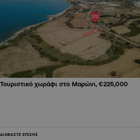
Τουριστικό χωράφι στο Μαρώνι, €225,000
ΔΙΑΒΑΣΤΕ ΕΠΙΣΗΣ