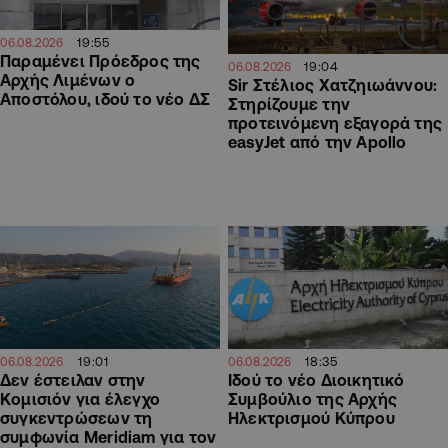
19:55
06.08.2026
Παραμένει Πρόεδρος της
19:04
06.08.2026
Αρχής Λιμένων ο
Sir Στέλιος Χατζηιωάννου:
Αποστόλου, ιδού το νέο ΔΣ
Στηρίζουμε την
προτεινόμενη εξαγορά της
easyJet από την Apollo
19:01
18:35
06.08.2026
06.08.2026
Δεν έστειλαν στην
Ιδού το νέο Διοικητικό
Κομισιόν για έλεγχο
Συμβούλιο της Αρχής
συγκεντρώσεων τη
Ηλεκτρισμού Κύπρου
συμφωνία Meridiam για τον