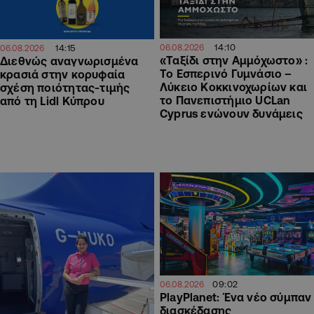
14:10
06.08.2026
14:15
06.08.2026
«Ταξίδι στην Αμμόχωστο» :
Διεθνώς αναγνωρισμένα
Το Εσπερινό Γυμνάσιο –
κρασιά στην κορυφαία
Λύκειο Κοκκινοχωρίων και
σχέση ποιότητας-τιμής
το Πανεπιστήμιο UCLan
από τη Lidl Κύπρου
Cyprus ενώνουν δυνάμεις
09:02
06.08.2026
PlayPlanet: Ένα νέο σύμπαν
διασκέδασης