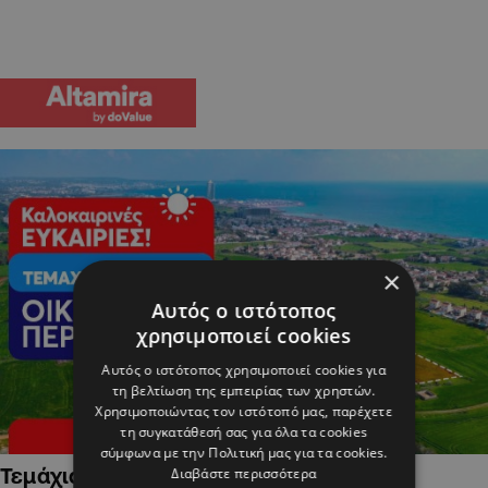
×
Αυτός ο ιστότοπος
χρησιμοποιεί cookies
Αυτός ο ιστότοπος χρησιμοποιεί cookies για
τη βελτίωση της εμπειρίας των χρηστών.
Χρησιμοποιώντας τον ιστότοπό μας, παρέχετε
τη συγκατάθεσή σας για όλα τα cookies
σύμφωνα με την Πολιτική μας για τα cookies.
Τεμάχια Γης σε Οικιστικές Περιοχές
Διαβάστε περισσότερα