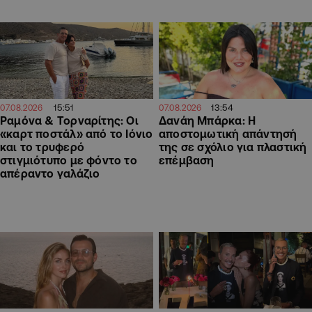
15:51
13:54
07.08.2026
07.08.2026
Ραμόνα & Τορναρίτης: Οι
Δανάη Μπάρκα: Η
«καρτ ποστάλ» από το Ιόνιο
αποστομωτική απάντησή
και το τρυφερό
της σε σχόλιο για πλαστική
στιγμιότυπο με φόντο το
επέμβαση
απέραντο γαλάζιο