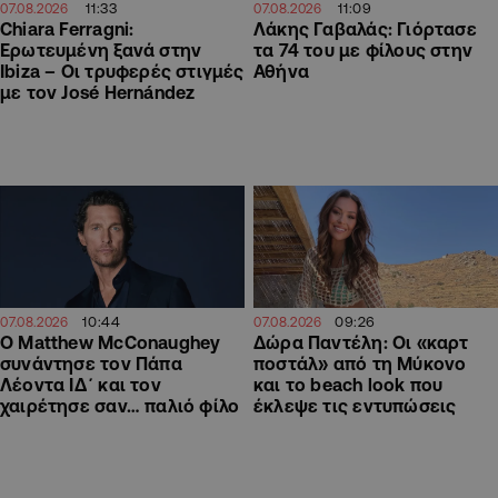
11:33
11:09
07.08.2026
07.08.2026
Chiara Ferragni:
Λάκης Γαβαλάς: Γιόρτασε
Ερωτευμένη ξανά στην
τα 74 του με φίλους στην
Ibiza – Οι τρυφερές στιγμές
Αθήνα
με τον José Hernández
10:44
09:26
07.08.2026
07.08.2026
Ο Matthew McConaughey
Δώρα Παντέλη: Οι «καρτ
συνάντησε τον Πάπα
ποστάλ» από τη Μύκονο
Λέοντα ΙΔ΄ και τον
και το beach look που
χαιρέτησε σαν… παλιό φίλο
έκλεψε τις εντυπώσεις