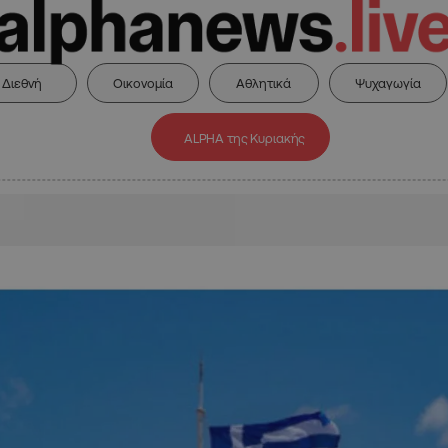
Διεθνή
Οικονομία
Αθλητικά
Ψυχαγωγία
ALPHA της Κυριακής