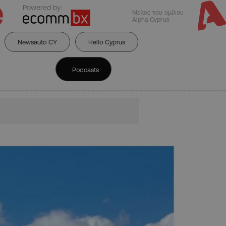
Powered by:
Μέλος του ομίλου
Alpha Cyprus
Newsauto CY
Hello Cyprus
Podcasts