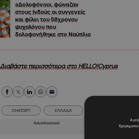
«Δολοφόνοι», φώναζαν
στους Ινδούς οι συγγενείς
και φίλοι του 58χρονου
ψυχολόγου που
δολοφονήθηκε στο Ναύπλιο
Διαβάστε περισσότερα στο HELLO!Cyprus
CHATGPT
ΕΛΛΑΔΑ
Αυτό
Advertisement
Χρησιμοποι