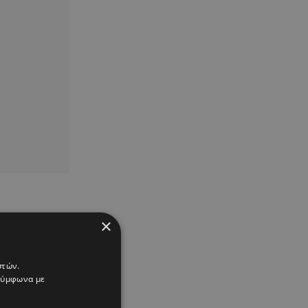
×
στών.
 σύμφωνα με