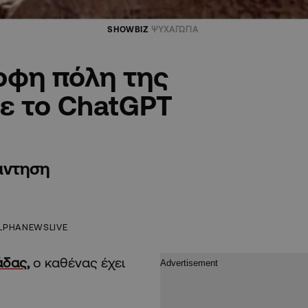
SHOWBIZ
ΨΥΧΑΓΩΓΙΑ
ορφη πόλη της
ε το ChatGPT
άντηση
LPHANEWSLIVE
άδας
,
ο καθένας έχει