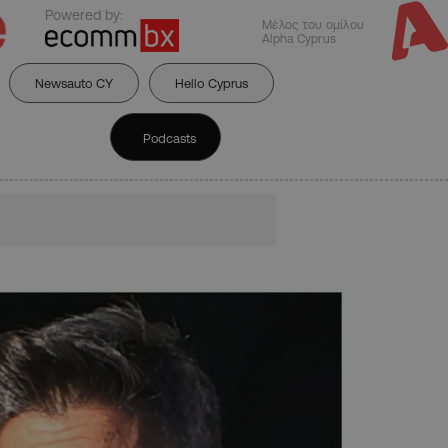
Powered by:
Μέλος του ομίλου
Alpha Cyprus
Newsauto CY
Hello Cyprus
Podcasts