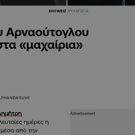
SHOWBIZ
ΨΥΧΑΓΩΓΙΑ
ου Αρναούτογλου
στα «μαχαίρια»
LPHANEWSLIVE
Δημήτρη
λευταίες ημέρες η
 μέσα από την