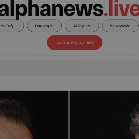
Διεθνή
Οικονομία
Αθλητικά
Ψυχαγωγία
ALPHA της Κυριακής