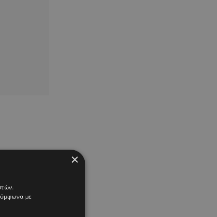
×
στών.
 σύμφωνα με