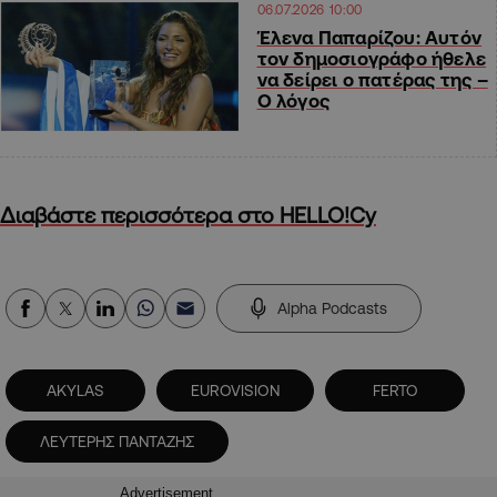
06.07.2026 10:00
Έλενα Παπαρίζου: Αυτόν
τον δημοσιογράφο ήθελε
να δείρει ο πατέρας της –
Ο λόγος
Διαβάστε περισσότερα στο HELLO!Cy
Alpha Podcasts
AKYLAS
EUROVISION
FERTO
ΛΕΥΤΕΡΗΣ ΠΑΝΤΑΖΗΣ
Advertisement