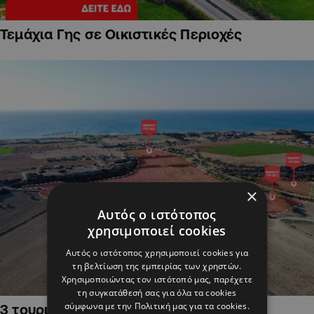
Τεμάχια Γης σε Οικιστικές Περιοχές
×
Αυτός ο ιστότοπος
χρησιμοποιεί cookies
Αυτός ο ιστότοπος χρησιμοποιεί cookies για
τη βελτίωση της εμπειρίας των χρηστών.
Χρησιμοποιώντας τον ιστότοπό μας, παρέχετε
τη συγκατάθεσή σας για όλα τα cookies
σύμφωνα με την Πολιτική μας για τα cookies.
3 τουριστικά χωράφια στην Αλαμινό,