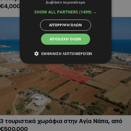
Διαβάστε περισσότερα
€4,000,000
SHOW ALL PARTNERS
(1499) →
ΑΠΌΡΡΙΨΗ ΌΛΩΝ
ΑΠΟΔΟΧΉ ΌΛΩΝ
ΕΜΦΆΝΙΣΗ ΛΕΠΤΟΜΕΡΕΙΏΝ
3 τουριστικά χωράφια στην Αγία Νάπα, από
€500,000