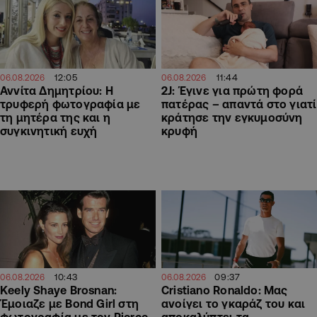
12:05
11:44
06.08.2026
06.08.2026
Αννίτα Δημητρίου: Η
2J: Έγινε για πρώτη φορά
τρυφερή φωτογραφία με
πατέρας – απαντά στο γιατί
τη μητέρα της και η
κράτησε την εγκυμοσύνη
συγκινητική ευχή
κρυφή
10:43
09:37
06.08.2026
06.08.2026
Keely Shaye Brosnan:
Cristiano Ronaldo: Μας
Έμοιαζε με Bond Girl στη
ανοίγει το γκαράζ του και
φωτογραφία με τον Pierce
αποκαλύπτει τα