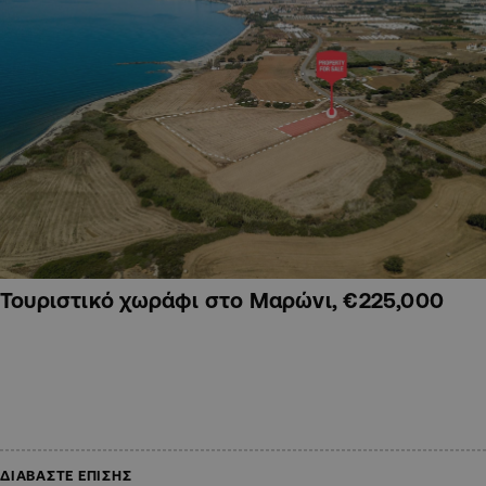
Τουριστικό χωράφι στο Μαρώνι, €225,000
ΔΙΑΒΑΣΤΕ ΕΠΙΣΗΣ