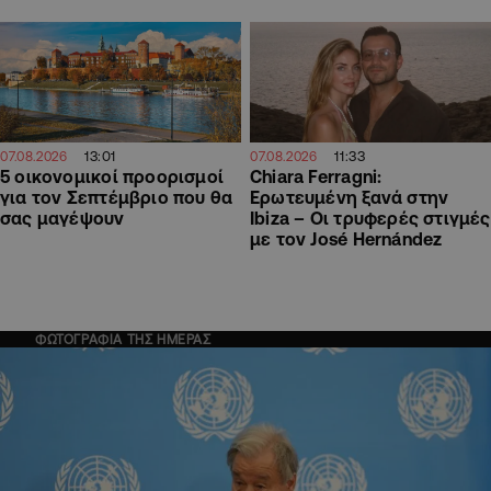
13:01
11:33
07.08.2026
07.08.2026
5 οικονομικοί προορισμοί
Chiara Ferragni:
για τον Σεπτέμβριο που θα
Ερωτευμένη ξανά στην
σας μαγέψουν
Ibiza – Οι τρυφερές στιγμές
με τον José Hernández
ΦΩΤΟΓΡΑΦΙΑ ΤΗΣ ΗΜΕΡΑΣ