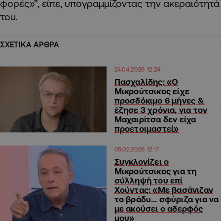
φορές»”, είπε, υπογραμμίζοντας την ακεραιότητά
του.
ΣΧΕΤΙΚΑ ΑΡΘΡΑ
24.04.2026 12:24
Πασχαλίδης: «Ο
Μικρούτσικος είχε
προσδόκιμο 6 μήνες &
έζησε 3 χρόνια, για τον
Μαχαιρίτσα δεν είχα
προετοιμαστεί»
05.02.2026 12:17
Συγκλονίζει ο
Μικρούτσικος για τη
σύλληψή του επί
Χούντας: «Με βασάνιζαν
το βράδυ… σφύριζα για να
με ακούσει ο αδερφός
μου»