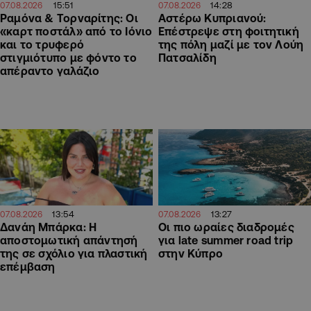
15:51
14:28
07.08.2026
07.08.2026
Ραμόνα & Τορναρίτης: Οι
Αστέρω Κυπριανού:
«καρτ ποστάλ» από το Ιόνιο
Επέστρεψε στη φοιτητική
και το τρυφερό
της πόλη μαζί με τον Λούη
στιγμιότυπο με φόντο το
Πατσαλίδη
απέραντο γαλάζιο
13:54
13:27
07.08.2026
07.08.2026
Δανάη Μπάρκα: Η
Οι πιο ωραίες διαδρομές
αποστομωτική απάντησή
για late summer road trip
της σε σχόλιο για πλαστική
στην Κύπρο
επέμβαση