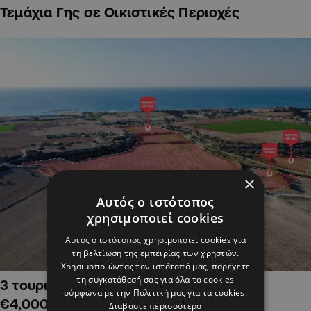
Τεμάχια Γης σε Οικιστικές Περιοχές
×
Αυτός ο ιστότοπος
χρησιμοποιεί cookies
Αυτός ο ιστότοπος χρησιμοποιεί cookies για
τη βελτίωση της εμπειρίας των χρηστών.
Χρησιμοποιώντας τον ιστότοπό μας, παρέχετε
τη συγκατάθεσή σας για όλα τα cookies
3 τουριστικά χωράφια στην Αλαμινό,
σύμφωνα με την Πολιτική μας για τα cookies.
€4,000,000
Διαβάστε περισσότερα