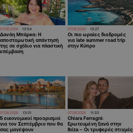
13:54
13:27
07.08.2026
07.08.2026
Δανάη Μπάρκα: Η
Οι πιο ωραίες διαδρομές
αποστομωτική απάντησή
για late summer road trip
της σε σχόλιο για πλαστική
στην Κύπρο
επέμβαση
13:01
11:33
07.08.2026
07.08.2026
5 οικονομικοί προορισμοί
Chiara Ferragni:
για τον Σεπτέμβριο που θα
Ερωτευμένη ξανά στην
σας μαγέψουν
Ibiza – Οι τρυφερές στιγμές