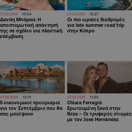
13:54
13:27
07.08.2026
07.08.2026
Δανάη Μπάρκα: Η
Οι πιο ωραίες διαδρομές
αποστομωτική απάντησή
για late summer road trip
της σε σχόλιο για πλαστική
στην Κύπρο
επέμβαση
13:01
11:33
07.08.2026
07.08.2026
5 οικονομικοί προορισμοί
Chiara Ferragni:
για τον Σεπτέμβριο που θα
Ερωτευμένη ξανά στην
σας μαγέψουν
Ibiza – Οι τρυφερές στιγμές
με τον José Hernández