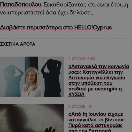
Παπαδόπουλου
, ξεκαθαρίζοντας ότι είναι έτοιμη
να υπερασπιστεί όσα έχει δηλώσει.
Διαβάστε περισσότερα στο HELLO!Cyprus
ΣΧΕΤΙΚΑ ΑΡΘΡΑ
21.07.2026 16:50
«Αντανακλά την κοινωνία
μας»: Καταγγέλλει την
Αστυνομία για ολιγωρία
στην υπόθεση του
παιδιού με αναπηρία η
ΚΥΣΟΑ
21.07.2026 11:11
«Από 1η Ιουνίου είχαμε
καταγγείλει το βίντεο»:
Πυρά κατά αστυνομίας
από την Επιτροπή