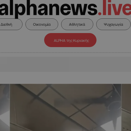
Διεθνή
Οικονομία
Αθλητικά
Ψυχαγωγία
ALPHA της Κυριακής