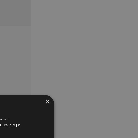
×
στών.
 σύμφωνα με