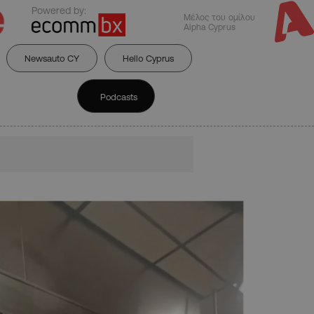
Powered by:
Μέλος του ομίλου
Alpha Cyprus
Newsauto CY
Hello Cyprus
Podcasts