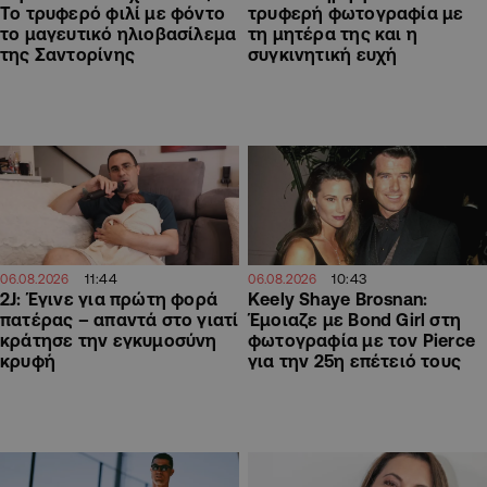
Το τρυφερό φιλί με φόντο
τρυφερή φωτογραφία με
το μαγευτικό ηλιοβασίλεμα
τη μητέρα της και η
της Σαντορίνης
συγκινητική ευχή
11:44
10:43
06.08.2026
06.08.2026
2J: Έγινε για πρώτη φορά
Keely Shaye Brosnan:
πατέρας – απαντά στο γιατί
Έμοιαζε με Bond Girl στη
κράτησε την εγκυμοσύνη
φωτογραφία με τον Pierce
κρυφή
για την 25η επέτειό τους