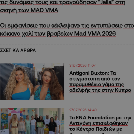
τις δυνάμεις τους και τραγούδησαν “Jalla” στη
σκηνή των MAD VMA
Οι εμφανίσεις που «έκλεψαν» τις εντυπώσεις στο
κόκκινο χαλί των βραβείων Mad VMA 2026
ΣΧΕΤΙΚΑ ΑΡΘΡΑ
31.07.2026 11:07
Antigoni Buxton: Τα
στιγμιότυπα από τον
παραμυθένιο γάμο της
αδελφής της στην Κύπρο
27.07.2026 14:49
Το ENA Foundation με την
Αντιγόνη επισκέφθηκαν
το Κέντρο Παιδιών με