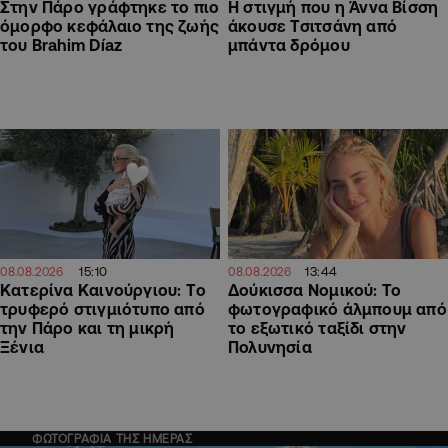
Στην Πάρο γράφτηκε το πιο
H στιγμή που η Άννα Βίσση
όμορφο κεφάλαιο της ζωής
άκουσε Τσιτσάνη από
του Brahim Díaz
μπάντα δρόμου
15:10
13:44
08.08.2026
08.08.2026
Κατερίνα Καινούργιου: Tο
Δούκισσα Νομικού: Το
τρυφερό στιγμιότυπο από
φωτογραφικό άλμπουμ από
την Πάρο και τη μικρή
το εξωτικό ταξίδι στην
Ξένια
Πολυνησία
ΦΩΤΟΓΡΑΦΙΑ ΤΗΣ ΗΜΕΡΑΣ