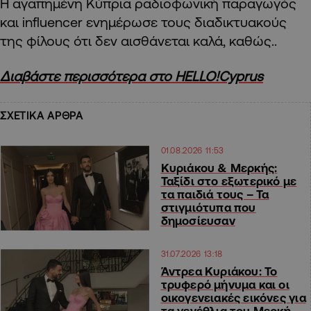
Η αγαπημένη Κύπρια ραδιοφωνική παραγωγός
και influencer ενημέρωσε τους διαδικτυακούς
της φίλους ότι δεν αισθάνεται καλά, καθώς..
Διαβάστε περισσότερα στο HELLO!Cyprus
ΣΧΕΤΙΚΑ ΑΡΘΡΑ
01.08.2026 11:53
Κυριάκου & Μερκής:
Ταξίδι στο εξωτερικό με
τα παιδιά τους – Τα
στιγμιότυπα που
δημοσίευσαν
31.07.2026 13:18
Άντρεα Κυριάκου: Το
τρυφερό μήνυμα και οι
οικογενειακές εικόνες για
τα γενέθλια του Μερκή