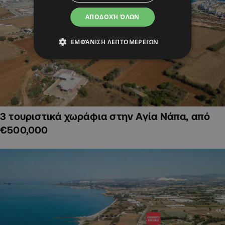
ΑΠΟΔΟΧΉ ΌΛΩΝ
ΕΜΦΆΝΙΣΗ ΛΕΠΤΟΜΕΡΕΙΏΝ
3 τουριστικά χωράφια στην Αγία Νάπα, από
€500,000