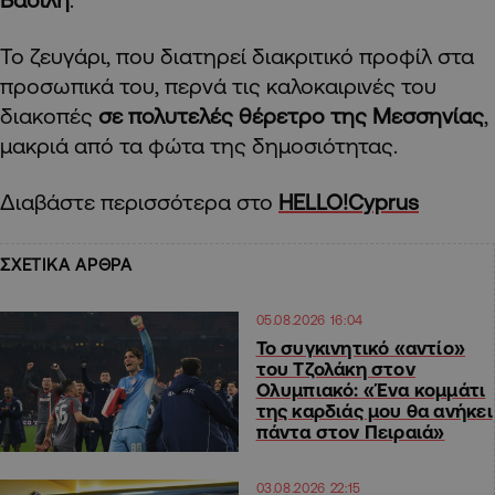
Το ζευγάρι, που διατηρεί διακριτικό προφίλ στα
προσωπικά του, περνά τις καλοκαιρινές του
διακοπές
σε πολυτελές θέρετρο της Μεσσηνίας
,
μακριά από τα φώτα της δημοσιότητας.
Διαβάστε περισσότερα στο
HELLO!Cyprus
ΣΧΕΤΙΚΑ ΑΡΘΡΑ
05.08.2026 16:04
Το συγκινητικό «αντίο»
του Τζολάκη στον
Ολυμπιακό: «Ένα κομμάτι
της καρδιάς μου θα ανήκει
πάντα στον Πειραιά»
03.08.2026 22:15