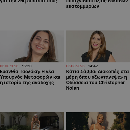
για την 25η επέτειό τους
«παιχνίδια» αξίας δεκάδων
εκατομμυρίων
15:20
14:42
05.08.2026
05.08.2026
Ευανθία Τσολάκη: Η νέα
Κάτια Σάββα: Διακοπές στα
Υπουργός Μεταφορών και
μέρη όπου «ζωντάνεψε» η
η ιστορία της αναδοχής
Οδύσσεια του Christopher
Nolan