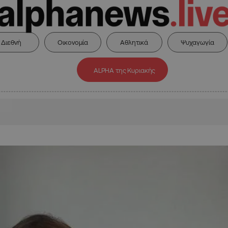
Διεθνή
Οικονομία
Αθλητικά
Ψυχαγωγία
ALPHA της Κυριακής