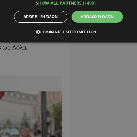
SHOW ALL PARTNERS
(1499) →
ΑΠΌΡΡΙΨΗ ΌΛΩΝ
ΑΠΟΔΟΧΉ ΌΛΩΝ
ν οποίο είχε
ΕΜΦΆΝΙΣΗ ΛΕΠΤΟΜΕΡΕΙΏΝ
άκη, αλλά και
S ως Λόλα.