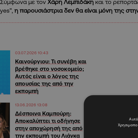
Σύμφωνα με τον
Χάρη Λεμπιδάκη
και το ρεπορτά
yes”,
η παρουσιάστρια δεν θα είναι μόνη της στη
03.07.2026 10:43
Καινούργιου: Τι συνέβη και
βρέθηκε στο νοσοκομείο;
Αυτός είναι ο λόγος της
απουσίας της από την
εκπομπή
13.06.2026 13:08
Δέσποινα Καμπούρη:
Αυτό
Αποκαλύπτει τι οδήγησε
Χρησιμοποι
στην αποχώρησή της από
την εκπομπή του Λιάγκα