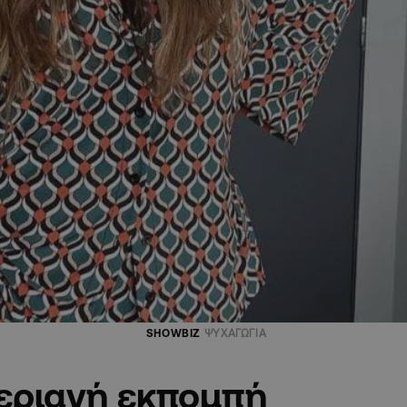
SHOWBIZ
ΨΥΧΑΓΩΓΙΑ
μεριανή εκπομπή