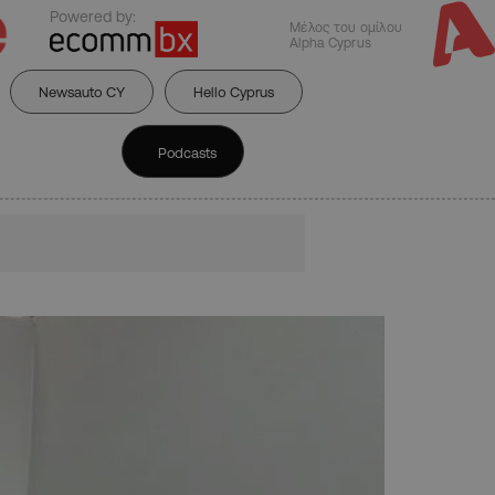
Powered by:
Μέλος του ομίλου
Alpha Cyprus
Newsauto CY
Hello Cyprus
Podcasts