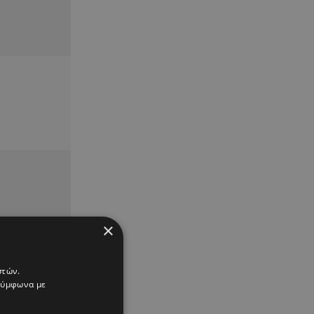
×
στών.
 σύμφωνα με