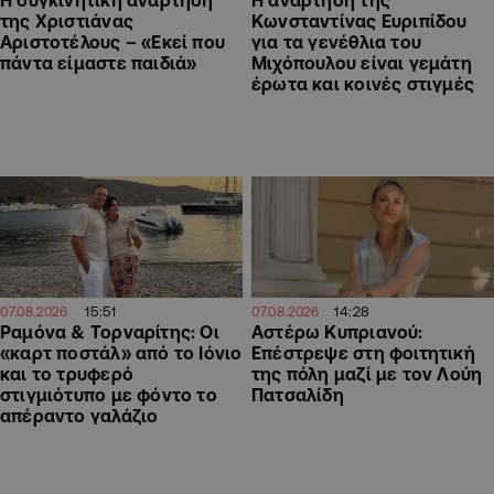
H συγκινητική ανάρτηση
Η ανάρτηση της
της Χριστιάνας
Kωνσταντίνας Ευριπίδου
Αριστοτέλους – «Εκεί που
για τα γενέθλια του
πάντα είμαστε παιδιά»
Μιχόπουλου είναι γεμάτη
έρωτα και κοινές στιγμές
15:51
14:28
07.08.2026
07.08.2026
Ραμόνα & Τορναρίτης: Οι
Αστέρω Κυπριανού:
«καρτ ποστάλ» από το Ιόνιο
Επέστρεψε στη φοιτητική
και το τρυφερό
της πόλη μαζί με τον Λούη
στιγμιότυπο με φόντο το
Πατσαλίδη
απέραντο γαλάζιο