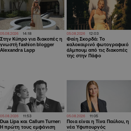
14:18
12:03
05.08.2026
05.08.2026
Στην Κύπρο για διακοπές η
Φαίη Σκορδά: Το
γνωστή fashion blogger
καλοκαιρινό φωτογραφικό
Alexandra Lapp
άλμπουμ από τις διακοπές
της στην Πάφο
11:53
11:05
05.08.2026
05.08.2026
Dua Lipa και Callum Turner:
Ποια είναι η Τίνα Παύλου, η
Η πρώτη τους εμφάνιση
νέα Υφυπουργός